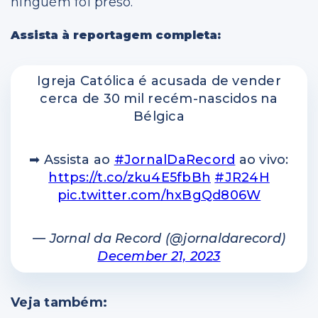
ninguém foi preso.
Assista à reportagem completa:
Igreja Católica é acusada de vender
cerca de 30 mil recém-nascidos na
Bélgica
➡ Assista ao
#JornalDaRecord
ao vivo:
https://t.co/zku4E5fbBh
#JR24H
pic.twitter.com/hxBgQd806W
— Jornal da Record (@jornaldarecord)
December 21, 2023
Veja também: