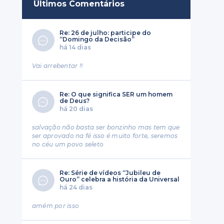
Últimos Comentários
Re: 26 de julho: participe do
“Domingo da Decisão”
há 14 dias
Vai arrebentar !!
Re: O que significa SER um homem
de Deus?
há 20 dias
salvação não basta ser bonzinho mas tem que
ser aprovado na fé isso é muito forte, seremos
no céu um povo seleto
Re: Série de vídeos “Jubileu de
Ouro” celebra a história da Universal
há 24 dias
amém por isso