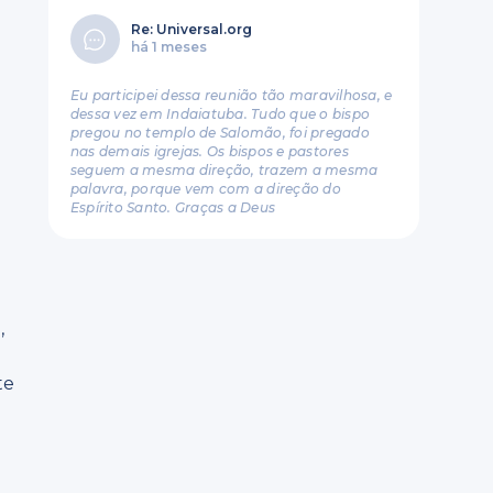
Re: Universal.org
há 1 meses
Eu participei dessa reunião tão maravilhosa, e
dessa vez em Indaiatuba. Tudo que o bispo
pregou no templo de Salomão, foi pregado
nas demais igrejas. Os bispos e pastores
seguem a mesma direção, trazem a mesma
palavra, porque vem com a direção do
Espírito Santo. Graças a Deus
,
te
z