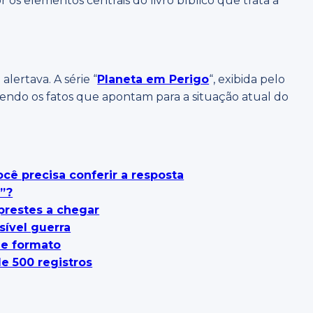
s elementos centrais do livro bíblico que trata a
alertava. A série “
Planeta em Perigo
“, exibida pelo
endo os fatos que apontam para a situação atual do
cê precisa conferir a resposta
”?
r prestes a chegar
sível guerra
de formato
e 500 registros