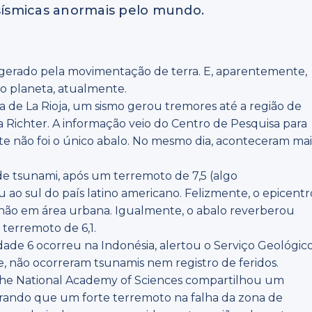
 sísmicas anormais pelo mundo.
gerado pela movimentação de terra. E, aparentemente,
o planeta, atualmente.
ia de La Rioja, um sismo gerou tremores até a região de
la Richter. A informação veio do Centro de Pesquisa para
e não foi o único abalo. No mesmo dia, aconteceram mai
 de tsunami, após um terremoto de 7,5 (algo
o sul do país latino americano. Felizmente, o epicentr
 e não em área urbana. Igualmente, o abalo reverberou
terremoto de 6,1.
dade 6 ocorreu na Indonésia, alertou o Serviço Geológic
te, não ocorreram tsunamis nem registro de feridos.
f the National Academy of Sciences compartilhou um
trando que um forte terremoto na falha da zona de