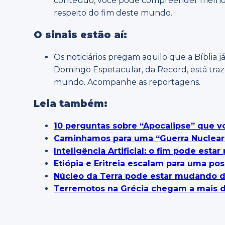
conteúdo, você pode compreender melhor o
respeito do fim deste mundo.
O sinais estão aí:
Os noticiários pregam aquilo que a Bíblia já 
Domingo Espetacular, da Record, está traz
mundo. Acompanhe as reportagens.
Leia também:
10 perguntas sobre “Apocalipse” que vo
Caminhamos para uma “Guerra Nuclear
Inteligência Artificial: o fim pode esta
Etiópia e Eritreia escalam para uma pos
Núcleo da Terra pode estar mudando 
Terremotos na Grécia chegam a mais d