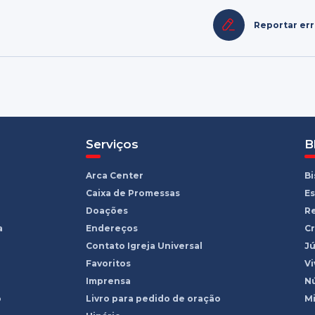
Reportar er
Serviços
B
Arca Center
B
Caixa de Promessas
Es
Doações
R
a
Endereços
Cr
Contato Igreja Universal
Jú
Favoritos
Vi
Imprensa
Nú
o
Livro para pedido de oração
Mi