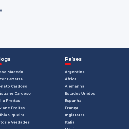
ro
logs
Países
ispo Macedo
Argentina
ter Bezerra
África
enato Cardoso
Alemanha
istiane Cardoso
Estados Unidos
lio Freitas
Espanha
viane Freitas
França
bia Siqueira
Inglaterra
tos e Verdades
Itália