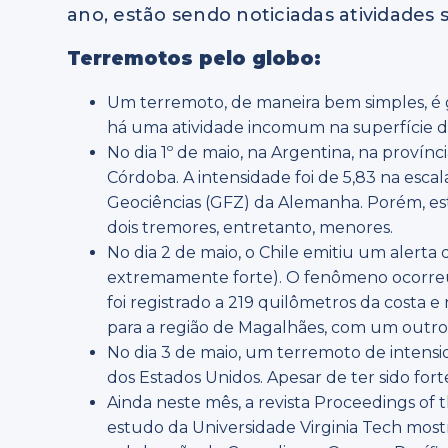
ano, estão sendo noticiadas atividades
Terremotos pelo globo:
Um terremoto, de maneira bem simples, é 
há uma atividade incomum na superfície d
No dia 1º de maio, na Argentina, na provínc
Córdoba. A intensidade foi de 5,83 na esca
Geociências (GFZ) da Alemanha. Porém, est
dois tremores, entretanto, menores.
No dia 2 de maio, o Chile emitiu um alerta
extremamente forte). O fenômeno ocorreu a
foi registrado a 219 quilômetros da costa
para a região de Magalhães, com um outro 
No dia 3 de maio, um terremoto de intensi
dos Estados Unidos. Apesar de ter sido for
Ainda neste mês, a revista Proceedings o
estudo da Universidade Virginia Tech mos