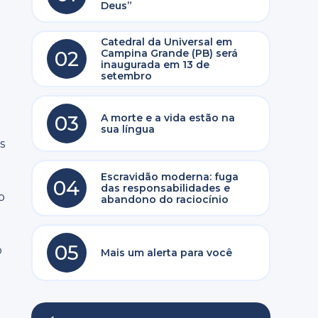
Deus”
Catedral da Universal em
02
Campina Grande (PB) será
inaugurada em 13 de
setembro
03
A morte e a vida estão na
sua língua
s
Escravidão moderna: fuga
04
das responsabilidades e
o
abandono do raciocínio
05
o
Mais um alerta para você