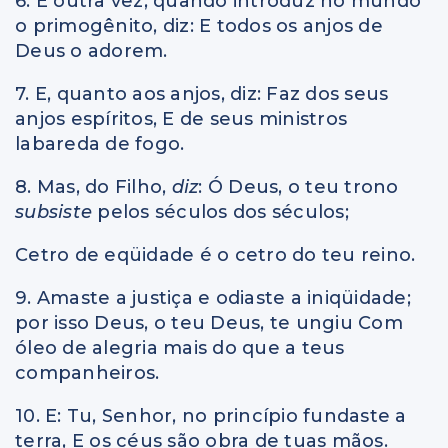
6. E outra vez, quando introduz no mundo
o primogênito, diz: E todos os anjos de
Deus o adorem.
7. E, quanto aos anjos, diz: Faz dos seus
anjos espíritos, E de seus ministros
labareda de fogo.
8. Mas, do Filho,
diz
: Ó Deus, o teu trono
subsiste
pelos séculos dos séculos;
Cetro de eqüidade é o cetro do teu reino.
9. Amaste a justiça e odiaste a iniqüidade;
por isso Deus, o teu Deus, te ungiu Com
óleo de alegria mais do que a teus
companheiros.
10. E: Tu, Senhor, no princípio fundaste a
terra, E os céus são obra de tuas mãos.