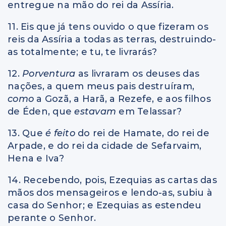
entregue na mão do rei da Assíria.
11. Eis que já tens ouvido o que fizeram os
reis da Assíria a todas as terras, destruindo-
as totalmente; e tu, te livrarás?
12.
Porventura
as livraram os deuses das
nações, a quem meus pais destruíram,
como
a Gozã, a Harã, a Rezefe, e aos filhos
de Éden, que
estavam
em Telassar?
13. Que
é feito
do rei de Hamate, do rei de
Arpade, e do rei da cidade de Sefarvaim,
Hena e Iva?
14. Recebendo, pois, Ezequias as cartas das
mãos dos mensageiros e lendo-as, subiu à
casa do Senhor; e Ezequias as estendeu
perante o Senhor.