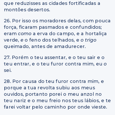
que reduzisses as cidades fortificadas a
montões desertos.
26. Por isso os moradores delas, com pouca
força, ficaram pasmados e confundidos;
eram
como
a erva do campo, e a hortaliça
verde,
e
o feno dos telhados, e
o trigo
queimado, antes de amadurecer.
27. Porém o teu assentar, e o teu sair e o
teu entrar, e o teu furor contra mim, eu
o
sei.
28. Por causa do teu furor contra mim, e
porque a tua revolta subiu aos meus
ouvidos, portanto porei o meu anzol no
teu nariz e o meu freio nos teus lábios, e te
farei voltar pelo caminho por onde vieste.