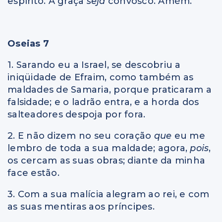
espírito. A graça
seja
convosco. Amém.
Oseias 7
1. Sarando eu a Israel, se descobriu a
iniqüidade de Efraim, como também as
maldades de Samaria, porque praticaram a
falsidade; e o ladrão entra, e a horda dos
salteadores despoja por fora.
2. E não dizem no seu coração
que
eu me
lembro de toda a sua maldade; agora,
pois
,
os cercam as suas obras; diante da minha
face estão.
3. Com a sua malícia alegram ao rei, e com
as suas mentiras aos príncipes.