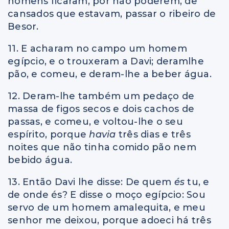
homens ficaram, por não poderem, de
cansados que estavam, passar o ribeiro de
Besor.
11. E acharam no campo um homem
egípcio, e o trouxeram a Davi; deramlhe
pão, e comeu, e deram-lhe a beber água.
12. Deram-lhe também um pedaço de
massa de figos secos e dois cachos de
passas, e comeu, e voltou-lhe o seu
espírito, porque
havia
três dias e três
noites que não tinha comido pão nem
bebido água.
13. Então Davi lhe disse: De quem
és
tu, e
de onde és? E disse o moço egípcio: Sou
servo de um homem amalequita, e meu
senhor me deixou, porque adoeci há três