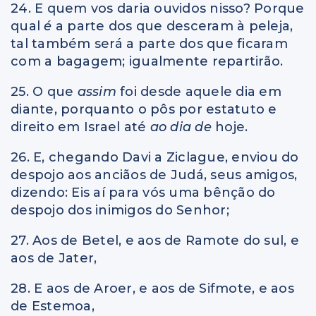
24. E quem vos daria ouvidos nisso? Porque
qual
é
a parte dos que desceram à peleja,
tal também será a parte dos que ficaram
com a bagagem; igualmente repartirão.
25. O que
assim
foi desde aquele dia em
diante, porquanto o pôs por estatuto e
direito em Israel até
ao dia de
hoje.
26. E, chegando Davi a Ziclague, enviou do
despojo aos anciãos de Judá, seus amigos,
dizendo: Eis aí para vós uma bênção do
despojo dos inimigos do Senhor;
27. Aos de Betel, e aos de Ramote do sul, e
aos de Jater,
28. E aos de Aroer, e aos de Sifmote, e aos
de Estemoa,