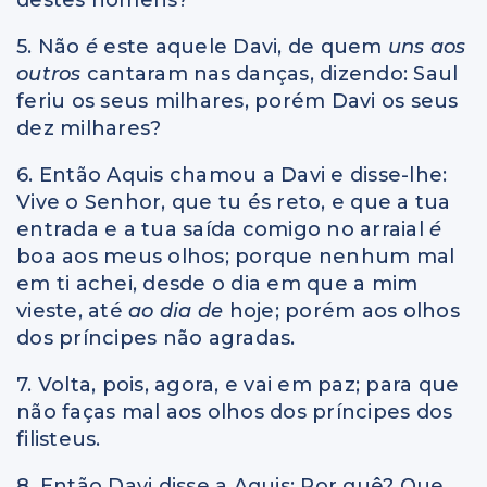
5. Não
é
este aquele Davi, de quem
uns aos
outros
cantaram nas danças, dizendo: Saul
feriu os seus milhares, porém Davi os seus
dez milhares?
6. Então Aquis chamou a Davi e disse-lhe:
Vive o Senhor, que tu és reto, e que a tua
entrada e a tua saída comigo no arraial
é
boa aos meus olhos; porque nenhum mal
em ti achei, desde o dia em que a mim
vieste, até
ao dia de
hoje; porém aos olhos
dos príncipes não agradas.
7. Volta, pois, agora, e vai em paz; para que
não faças mal aos olhos dos príncipes dos
filisteus.
8. Então Davi disse a Aquis: Por quê? Que