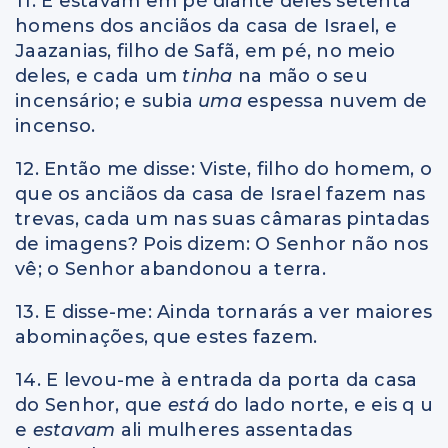
11. E estavam em pé diante deles setenta
homens dos anciãos da casa de Israel, e
Jaazanias, filho de Safã, em pé, no meio
deles, e cada um
tinha
na mão o seu
incensário; e subia
uma
espessa nuvem de
incenso.
12. Então me disse: Viste, filho do homem, o
que os anciãos da casa de Israel fazem nas
trevas, cada um nas suas câmaras pintadas
de imagens? Pois dizem: O Senhor não nos
vê; o Senhor abandonou a terra.
13. E disse-me: Ainda tornarás a ver maiores
abominações, que estes fazem.
14. E levou-me à entrada da porta da casa
do Senhor, que
está
do lado norte, e eis q u
e
estavam
ali mulheres assentadas