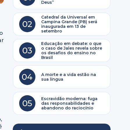
Deus”
Catedral da Universal em
02
Campina Grande (PB) será
inaugurada em 13 de
setembro
to
ar
Educação em debate: o que
03
o caso de Jales revela sobre
os desafios do ensino no
Brasil
04
A morte e a vida estão na
sua língua
Escravidão moderna: fuga
05
das responsabilidades e
abandono do raciocínio
,
é