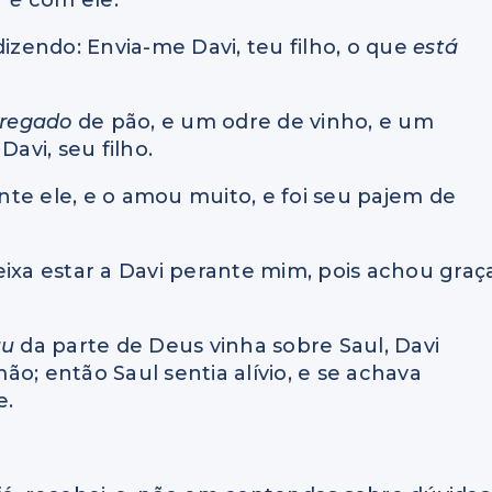
dizendo: Envia-me Davi, teu filho, o que
está
rregado
de pão, e um odre de vinho, e um
avi, seu filho.
ante ele, e o amou muito, e foi seu pajem de
eixa estar a Davi perante mim, pois achou graç
au
da parte de Deus vinha sobre Saul, Davi
o; então Saul sentia alívio, e se achava
e.