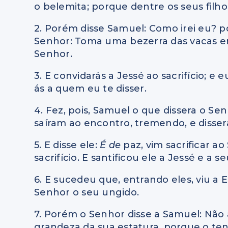
o belemita; porque dentre os seus fil
2. Porém disse Samuel: Como irei eu? po
Senhor: Toma uma bezerra das vacas em 
Senhor.
3. E convidarás a Jessé ao sacrifício; e 
ás a quem eu te disser.
4. Fez, pois, Samuel o que dissera o Se
saíram ao encontro, tremendo, e disse
5. E disse ele:
É de
paz, vim sacrificar ao
sacrifício. E santificou ele a Jessé e a se
6. E sucedeu que, entrando eles, viu a 
Senhor o seu ungido.
7. Porém o Senhor disse a Samuel: Não 
grandeza da sua estatura, porque o te