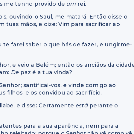
hos me tenho provido de
um
rei.
is, ouvindo-o Saul, me matará. Então disse o
tuas mãos, e dize: Vim para sacrificar ao
eu te farei saber o que hás de fazer, e ungirme-
nhor, e veio a Belém; então os anciãos da cidad
ram:
De
paz é a tua vinda?
 Senhor; santificai-vos, e vinde comigo ao
us filhos, e os convidou ao sacrifício.
Eliabe, e disse: Certamente
está
perante o
atentes para a sua aparência, nem para a
nho rejeitado; porque
o Senhor
não
vê
como vê