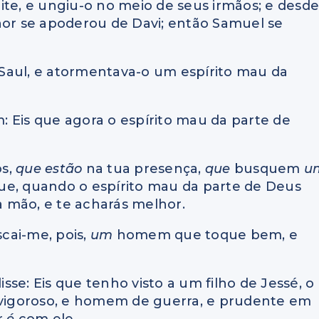
ite, e ungiu-o no meio de seus irmãos; e desd
hor se apoderou de Davi; então Samuel se
e Saul, e atormentava-o um espírito mau da
m: Eis que agora o espírito mau da parte de
os,
que estão
na tua presença,
que
busquem
u
ue, quando o espírito mau da parte de Deus
ua mão, e te acharás melhor.
scai-me, pois,
um
homem que toque bem, e
se: Eis que tenho visto a um filho de Jessé, o
 vigoroso, e homem de guerra, e prudente em
r
é
com ele.