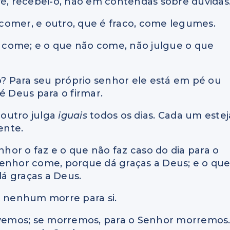
fé, recebei-o, não em contendas sobre dúvidas
comer, e outro, que é fraco, come legumes.
 come; e o que não come, não julgue o que
io? Para seu próprio senhor ele está em pé ou
é Deus para o firmar.
 outro julga
iguais
todos os dias. Cada um estej
ente.
nhor o faz e o que não faz caso do dia para o
Senhor come, porque dá graças a Deus; e o qu
á graças a Deus.
e nenhum morre para si.
vivemos; se morremos, para o Senhor morremos