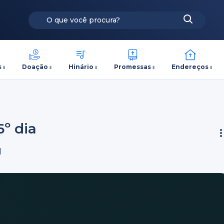
s
Doação
Hinário
Promessas
Endereços
6º dia
1