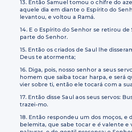
13. Então Samuel tomou o chifre do aze
aquele dia em diante o Espírito do Sen
levantou, e voltou a Ramá.
14. E o Espírito do Senhor se retirou d
parte do Senhor.
15. Então os criados de Saul lhe dissera
Deus te atormenta;
16. Diga, pois, nosso senhor a seus serv
homem que saiba tocar harpa, e será q
vier sobre ti, então ele tocará com a s
17. Então disse Saul aos seus servos: Bu
trazei-mo.
18. Então respondeu um dos moços, e dis
belemita, que sabe tocar e
é
valente e
palavras, e de gentil presença; o Senho