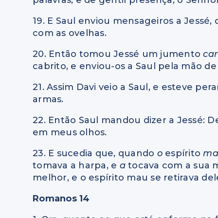
19. E Saul enviou mensageiros a Jessé, 
com as ovelhas.
20. Então tomou Jessé um jumento
ca
cabrito, e enviou-os a Saul pela mão de D
21. Assim Davi veio a Saul, e esteve per
armas.
22. Então Saul mandou dizer a Jessé: D
em meus olhos.
23. E sucedia que, quando
o
espírito
m
tomava a harpa, e
a
tocava com a sua mã
melhor, e o espírito mau se retirava del
Romanos 14