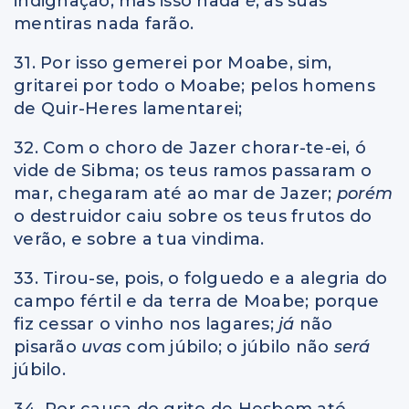
indignação, mas isso nada
é
; as suas
mentiras nada farão.
31. Por isso gemerei por Moabe, sim,
gritarei por todo o Moabe; pelos homens
de Quir-Heres lamentarei;
32. Com o choro de Jazer chorar-te-ei, ó
vide de Sibma; os teus ramos passaram o
mar, chegaram até ao mar de Jazer;
porém
o destruidor caiu sobre os teus frutos do
verão, e sobre a tua vindima.
33. Tirou-se, pois, o folguedo e a alegria do
campo fértil e da terra de Moabe; porque
fiz cessar o vinho nos lagares;
já
não
pisarão
uvas
com júbilo; o júbilo não
será
júbilo.
34. Por causa do grito de Hesbom até