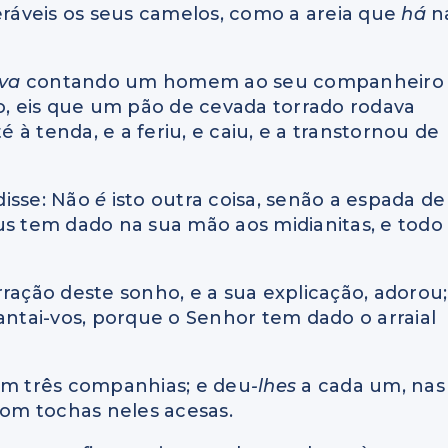
ráveis os seus camelos, como a areia que
há
n
ava
contando um homem ao seu companheiro
, eis que um pão de cevada torrado rodava
é à tenda, e a feriu, e caiu, e a transtornou de
disse: Não
é
isto outra coisa, senão a espada de
Deus tem dado na sua mão aos midianitas, e todo
rração deste sonho, e a sua explicação, adorou;
evantai-vos, porque o Senhor tem dado o arraial
 em três companhias; e deu
-lhes
a cada um, nas
com tochas neles acesas.