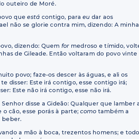
 do outeiro de Moré.
povo que
está
contigo, para
eu
dar aos
ael não se glorie contra mim, dizendo: A minh
 povo, dizendo: Quem
for
medroso e tímido, volt
has de Gileade. Então voltaram do povo vinte
uito povo; faze-os descer às águas, e ali os
e disser: Este irá contigo, esse contigo irá;
r: Este não irá contigo, esse não irá.
 o Senhor disse a Gideão: Qualquer que lamber 
 o cão, esse porás à parte;
como
também a
a beber.
evando a mão à boca, trezentos homens; e tod