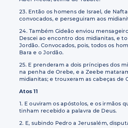
23. Então os homens de Israel, de Nafta
convocados, e perseguiram aos midiani
24. Também Gideão enviou mensageiros
Descei ao encontro dos midianitas, e t
Jordão. Convocados, pois, todos os ho
Bara e o Jordão.
25. E prenderam a dois príncipes dos m
na penha de Orebe, e a Zeebe mataram
midianitas; e trouxeram as cabeças de 
Atos 11
1. E ouviram os apóstolos, e os irmãos
tinham recebido a palavra de Deus.
2. E, subindo Pedro a Jerusalém, dispu