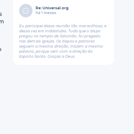
Re: Universal.org
há 1 meses
s
um
Eu participei dessa reunião tão maravilhosa, e
dessa vez em Indaiatuba. Tudo que o bispo
pregou no templo de Salomão, foi pregado
nas demais igrejas. Os bispos e pastores
seguem a mesma direção, trazem a mesma
o
palavra, porque vem com a direção do
Espírito Santo. Graças a Deus