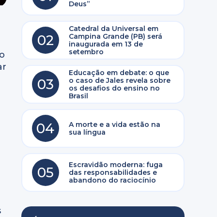
Deus”
Catedral da Universal em
02
Campina Grande (PB) será
inaugurada em 13 de
setembro
to
ar
Educação em debate: o que
03
o caso de Jales revela sobre
os desafios do ensino no
Brasil
04
A morte e a vida estão na
sua língua
Escravidão moderna: fuga
05
das responsabilidades e
abandono do raciocínio
s