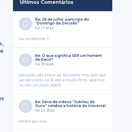
Últimos Comentários
Re: 26 de julho: participe do
a
“Domingo da Decisão”
há 13 dias
Vai arrebentar !!
e,
 e
Re: O que significa SER um homem
de Deus?
há 19 dias
salvação não basta ser bonzinho mas tem que
ser aprovado na fé isso é muito forte, seremos
no céu um povo seleto
as
Re: Série de vídeos “Jubileu de
Ouro” celebra a história da Universal
há 22 dias
amém por isso
o