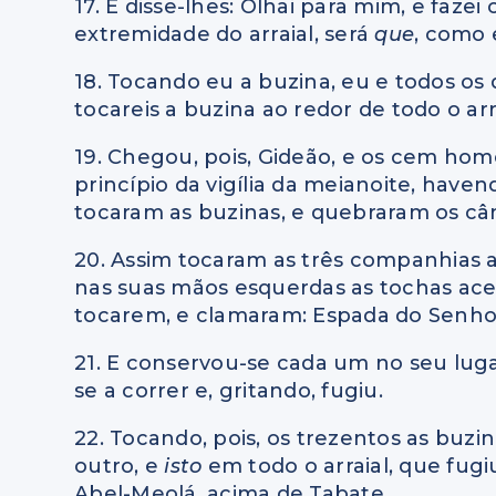
17. E disse-lhes: Olhai para mim, e faze
extremidade do arraial, será
que
, como e
18. Tocando eu a buzina, eu e todos o
tocareis a buzina ao redor de todo o arra
19. Chegou, pois, Gideão, e os cem ho
princípio da vigília da meianoite, have
tocaram as buzinas, e quebraram os câ
20. Assim tocaram as três companhias a
nas suas mãos esquerdas as tochas aces
tocarem, e clamaram: Espada do Senhor
21. E conservou-se cada um no seu lugar
se a correr e, gritando, fugiu.
22. Tocando, pois, os trezentos as buz
outro, e
isto
em todo o arraial, que fugiu
Abel-Meolá, acima de Tabate.