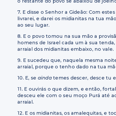
o restante do povo se abaixou de joelh
7. E disse o Senhor a Gideão: Com es
livrarei, e darei os midianitas na tua m
ao seu lugar.
8. E o povo tomou na sua mão a provisã
homens de Israel cada um à sua tenda,
arraial dos midianitas embaixo, no vale.
9. E sucedeu que, naquela mesma noite,
arraial, porque o tenho dado na tua mã
10. E, se
ainda
temes descer, desce tu e 
11. E ouvirás o que dizem, e então, fort
desceu ele com o seu moço Purá até a
arraial.
12. E os midianitas, os amalequitas, e t