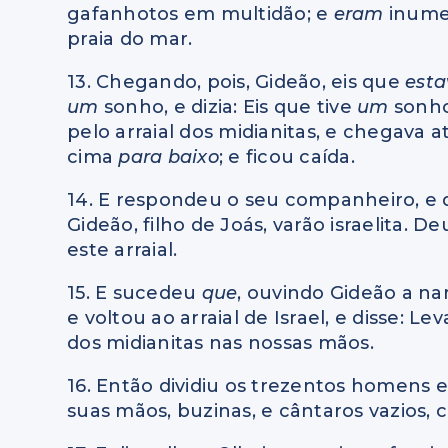
gafanhotos em multidão; e
eram
inume
praia do mar.
13. Chegando, pois, Gideão, eis que
est
um
sonho, e dizia: Eis que tive
um
sonho
pelo arraial dos midianitas, e chegava at
cima
para baixo
; e ficou caída.
14. E respondeu o seu companheiro, e 
Gideão, filho de Joás, varão israelita. 
este arraial.
15. E sucedeu
que
, ouvindo Gideão a na
e voltou ao arraial de Israel, e disse: L
dos midianitas nas nossas mãos.
16. Então dividiu os trezentos homens
suas mãos, buzinas, e cântaros vazios, 