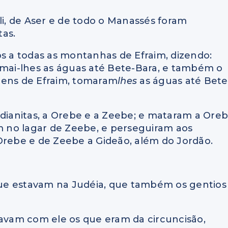
li, de Aser e de todo o Manassés foram
tas.
 a todas as montanhas de Efraim, dizendo:
omai-lhes as águas até Bete-Bara, e também o
mens de Efraim, tomaram
lhes
as águas até Bete
idianitas, a Orebe e a Zeebe; e mataram a Ore
 no lagar de Zeebe, e perseguiram aos
Orebe e de Zeebe a Gideão, além do Jordão.
 que estavam na Judéia, que também os gentios
tavam com ele os que eram da circuncisão,