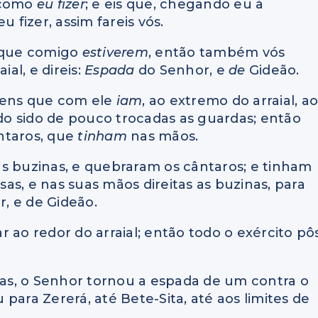
i como
eu fizer
; e eis que, chegando eu à
u fizer, assim fareis vós.
s que comigo
estiverem
, então também vós
ial, e direis:
Espada
do Senhor, e
de
Gideão.
mens que com ele
iam
, ao extremo do arraial, a
ndo sido de pouco trocadas as guardas; então
ntaros, que
tinham
nas mãos.
s buzinas, e quebraram os cântaros; e tinham
as, e nas suas mãos direitas as buzinas, para
, e de Gideão.
 ao redor do arraial; então todo o exército pô
inas, o Senhor tornou a espada de um contra o
 para Zererá, até Bete-Sita, até aos limites de