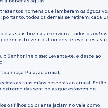
os a beber as águas.
tes trezentos homens que lamberam
as águas
vo
ão; portanto, todos os demais se retirem, cada 
o e as suas buzinas, e enviou a todos os
outros
 porém os trezentos homens reteve; e estava 
 o Senhor lhe disse: Levanta-te, e desce ao
o.
teu moço Purá, ao arraial;
alecidas as tuas mãos descerás ao arraial. Então
o extremo das sentinelas que
estavam
no
odos os filhos do oriente jaziam no vale como