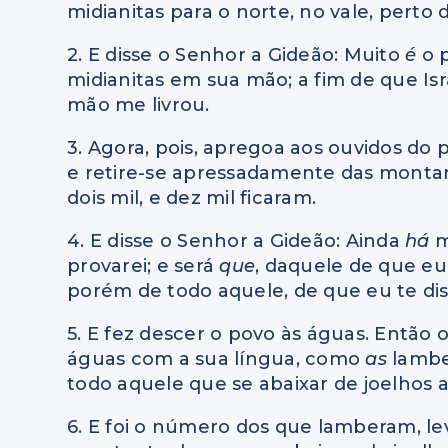
midianitas para o norte, no vale, perto
2. E disse o Senhor a Gideão: Muito
é
o 
midianitas em sua mão; a fim de que Isr
mão me livrou.
3. Agora, pois, apregoa aos ouvidos do
e retire-se apressadamente das montan
dois mil, e dez mil ficaram.
4. E disse o Senhor a Gideão: Ainda
há
m
provarei; e será
que
, daquele de que eu t
porém de todo aquele, de que eu te disse
5. E fez descer o povo às águas. Então
águas com a sua língua, como
as
lambe
todo aquele que se abaixar de joelhos 
6. E foi o número dos que lamberam, l