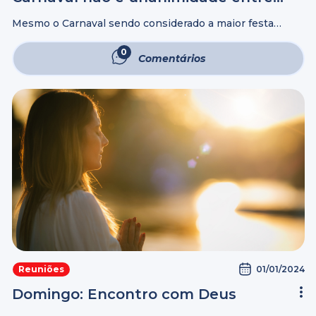
os brasileiros
Mesmo o Carnaval sendo considerado a maior festa
popular do Brasil, que atrai milhões de pessoas todos os
anos, uma pesquisa do AtlasIntel divulgada em fevereiro
0
Comentários
revelou que: Na região ...
01/01/2024
Reuniões
Domingo: Encontro com Deus