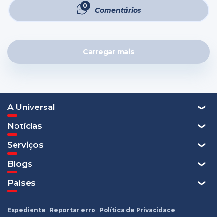
além de ler a Bíblia. É necessário entender os
0
Comentários
ensinamentos ...
Carregar mais
A Universal
Notícias
Serviços
Blogs
Países
Expediente
Reportar erro
Política de Privacidade