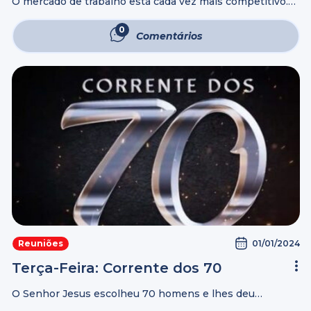
O mercado de trabalho está cada vez mais competitivo.
Por isso, é de vital importância aprender a utilizar a
ferramenta mais poderosa que o ser humano possui para
0
Comentários
enfrentar qualquer ...
01/01/2024
Reuniões
Terça-Feira: Corrente dos 70
O Senhor Jesus escolheu 70 homens e lhes deu
autoridade para curar todo tipo de enfermidade e