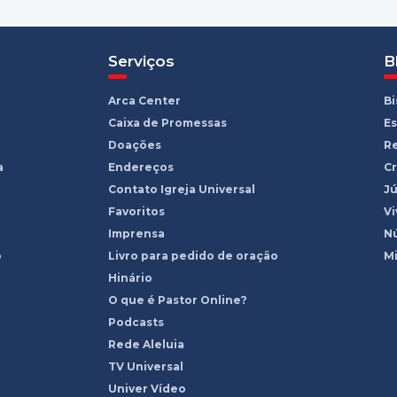
Serviços
B
Arca Center
B
Caixa de Promessas
Es
Doações
R
a
Endereços
Cr
Contato Igreja Universal
Jú
Favoritos
Vi
Imprensa
Nú
o
Livro para pedido de oração
Mi
Hinário
O que é Pastor Online?
Podcasts
Rede Aleluia
TV Universal
Univer Vídeo