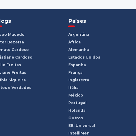
logs
Países
ispo Macedo
Argentina
ter Bezerra
África
enato Cardoso
Alemanha
istiane Cardoso
Estados Unidos
lio Freitas
Espanha
viane Freitas
França
bia Siqueira
Inglaterra
tos e Verdades
Itália
México
Portugal
Holanda
Outros
EBI Universal
IntelliMen