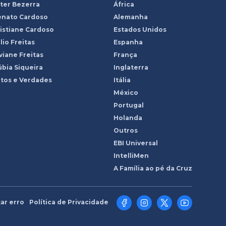
ter Bezerra
África
enato Cardoso
Alemanha
istiane Cardoso
Estados Unidos
lio Freitas
Espanha
viane Freitas
França
bia Siqueira
Inglaterra
tos e Verdades
Itália
México
Portugal
Holanda
Outros
EBI Universal
IntelliMen
A Família ao pé da Cruz
ar erro
Política de Privacidade