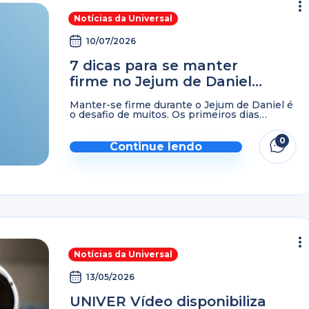
Notícias da Universal
10/07/2026
7 dicas para se manter
firme no Jejum de Daniel
durante os 21 dias
Manter-se firme durante o Jejum de Daniel é
o desafio de muitos. Os primeiros dias
costumam ser mais tranquilos, mas com o
passar do tempo, surgem distrações, cansaço
0
e até ...
Continue lendo
Notícias da Universal
13/05/2026
UNIVER Vídeo disponibiliza