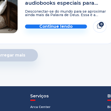
audiobooks especiais para o
Jejum de Daniel
Desconectar-se do mundo para se aproximar
ainda mais da Palavra de Deus. Essa é a
proposta do Jejum de Daniel, propósito
espiritual que fortalece a comunhão com o
0
Altíssimo. Pensando ...
Continue lendo
rregar mais
Serviços
B
Arca Center
B