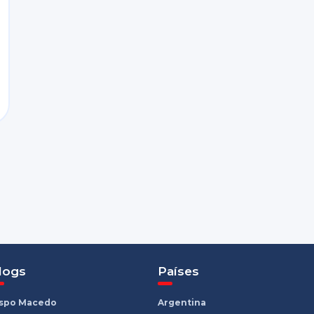
logs
Países
ispo Macedo
Argentina