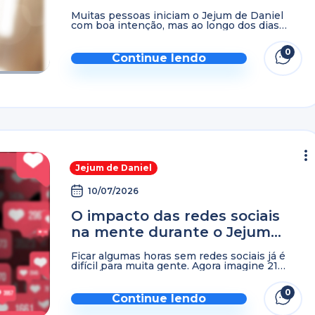
da forma certa
Muitas pessoas iniciam o Jejum de Daniel
com boa intenção, mas ao longo dos dias
surge uma dúvida silenciosa: será que estou
fazendo da forma certa? Afinal, não se trata ...
0
Continue lendo
Jejum de Daniel
10/07/2026
O impacto das redes sociais
na mente durante o Jejum
de Daniel
Ficar algumas horas sem redes sociais já é
difícil para muita gente. Agora imagine 21
dias. É exatamente essa proposta do Jejum
de Daniel e, justamente nesse momento,
0
muitos percebem ...
Continue lendo