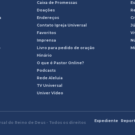
Caixa de Promessas
Es
Doações
R
a
Endereços
Cr
Contato Igreja Universal
Jú
Favoritos
Vi
Imprensa
Nú
o
Livro para pedido de oração
Mi
Hinário
O que é Pastor Online?
Podcasts
Rede Aleluia
TV Universal
Univer Vídeo
Expediente
Report
rsal do Reino de Deus - Todos os direitos