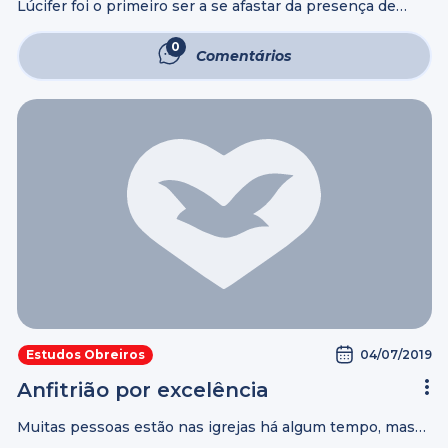
Lúcifer foi o primeiro ser a se afastar da presença de
Deus. Ele inaugurou a apostasia no mundo, quando só
existia um homem e uma mulher em toda a terra. ...
0
Comentários
04/07/2019
Estudos Obreiros
Anfitrião por excelência
Muitas pessoas estão nas igrejas há algum tempo, mas
não são batizadas pelo Espírito Santo por não serem