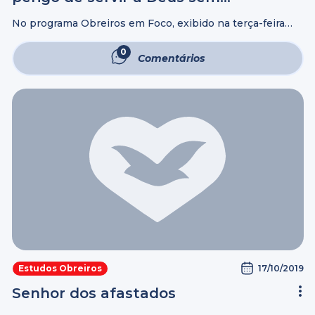
inteireza de coração
No programa Obreiros em Foco, exibido na terça-feira
(24), o Bispo Adilson Silva apresentou uma reflexão
baseada na história do Rei Amazias. Na oportunidade, ele
0
Comentários
destacou que Deus não vê ...
17/10/2019
Estudos Obreiros
Senhor dos afastados