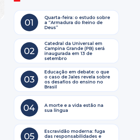
Quarta-feira: o estudo sobre
01
a “Armadura do Reino de
Deus”
Catedral da Universal em
02
Campina Grande (PB) será
inaugurada em 13 de
setembro
Educação em debate: o que
03
o caso de Jales revela sobre
os desafios do ensino no
Brasil
04
A morte e a vida estão na
sua língua
Escravidão moderna: fuga
05
das responsabilidades e