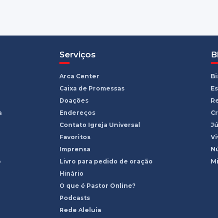
Serviços
B
Arca Center
B
Caixa de Promessas
Es
Doações
R
a
Endereços
Cr
Contato Igreja Universal
Jú
Favoritos
Vi
Imprensa
Nú
o
Livro para pedido de oração
Mi
Hinário
O que é Pastor Online?
Podcasts
Rede Aleluia