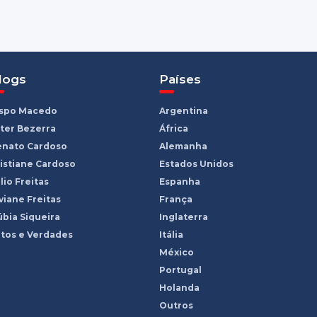
logs
Países
ispo Macedo
Argentina
ter Bezerra
África
enato Cardoso
Alemanha
istiane Cardoso
Estados Unidos
lio Freitas
Espanha
viane Freitas
França
bia Siqueira
Inglaterra
tos e Verdades
Itália
México
Portugal
Holanda
Outros