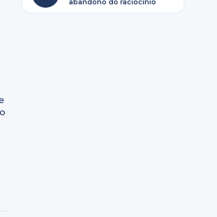
abandono do raciocínio
e
do