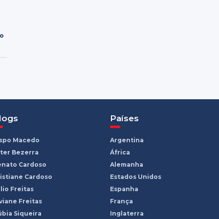
ro
logs
Países
ispo Macedo
Argentina
ter Bezerra
África
enato Cardoso
Alemanha
istiane Cardoso
Estados Unidos
lio Freitas
Espanha
viane Freitas
França
bia Siqueira
Inglaterra