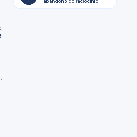
abandono do raciocínio
o
9
o
m