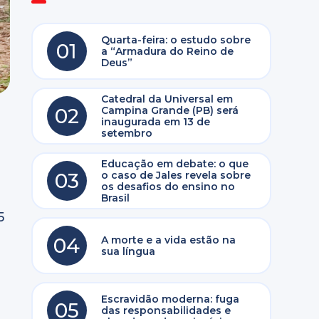
Quarta-feira: o estudo sobre
01
a “Armadura do Reino de
Deus”
Catedral da Universal em
02
Campina Grande (PB) será
o
inaugurada em 13 de
setembro
Educação em debate: o que
03
o caso de Jales revela sobre
os desafios do ensino no
Brasil
5
04
A morte e a vida estão na
sua língua
Escravidão moderna: fuga
05
das responsabilidades e