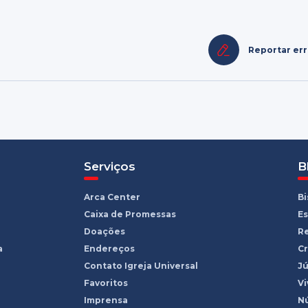
Reportar er
Serviços
B
Arca Center
B
Caixa de Promessas
Es
Doações
R
a
Endereços
Cr
Contato Igreja Universal
Jú
Favoritos
Vi
Imprensa
Nú