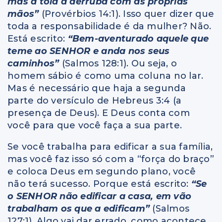
mas a tola a derruba com as próprias
mãos”
(Provérbios 14:1). Isso quer dizer que
toda a responsabilidade é da mulher? Não.
Está escrito:
“Bem-aventurado aquele que
teme ao SENHOR e anda nos seus
caminhos”
(Salmos 128:1). Ou seja, o
homem sábio é como uma coluna no lar.
Mas é necessário que haja a segunda
parte do versículo de Hebreus 3:4 (a
presença de Deus). E Deus conta com
você para que você faça a sua parte.
Se você trabalha para edificar a sua família,
mas você faz isso só com a “força do braço”
e coloca Deus em segundo plano, você
não terá sucesso. Porque está escrito:
“Se
o SENHOR não edificar a casa, em vão
trabalham os que a edificam”
(Salmos
127:1). Algo vai dar errado, como acontece