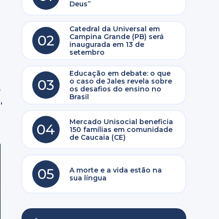
Deus”
Catedral da Universal em
02
Campina Grande (PB) será
inaugurada em 13 de
setembro
Educação em debate: o que
03
o caso de Jales revela sobre
s
os desafios do ensino no
Brasil
,
Mercado Unisocial beneficia
04
150 famílias em comunidade
de Caucaia (CE)
05
A morte e a vida estão na
sua língua