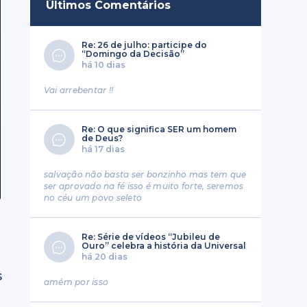
Últimos Comentários
Re: 26 de julho: participe do
“Domingo da Decisão”
há 10 dias
Vai arrebentar !!
Re: O que significa SER um homem
de Deus?
há 17 dias
salvação não basta ser bonzinho mas tem que
ser aprovado na fé isso é muito forte, seremos
no céu um povo seleto
Re: Série de vídeos “Jubileu de
Ouro” celebra a história da Universal
há 20 dias
s
amém por isso