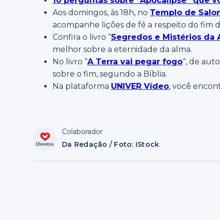
10 perguntas sobre “Apocalipse” que vo
Aos domingos, às 18h, no
Templo de Sal
acompanhe lições de fé a respeito do fim 
Confira o livro “
Segredos e Mistérios da
melhor sobre a eternidade da alma.
No livro “
A Terra vai pegar fogo
“, de aut
sobre o fim, segundo a Bíblia.
Na plataforma
UNIVER Vídeo
, você encon
Colaborador
Da Redação / Foto: iStock