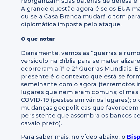
reorganizam suas baterias de defesa e m
A grande questão agora é se os EUA ma
ou se a Casa Branca mudará o tom para
diplomática imposta pelo ataque.
O que notar
Diariamente, vemos as “guerras e rumo
versículo na Bíblia para se materializa
ocorreram a 1ª e 2ª Guerras Mundiais. 
presente é o contexto que está se fo
semelhante com o agora (terremotos in
lugares que nem eram comuns; climas
COVID-19 (pestes em vários lugares); o 
mudanças geopolíticas que favorecem o 
persistente que assombra os bancos cen
cavalo preto).
Para saber mais, no vídeo abaixo, o
Bis