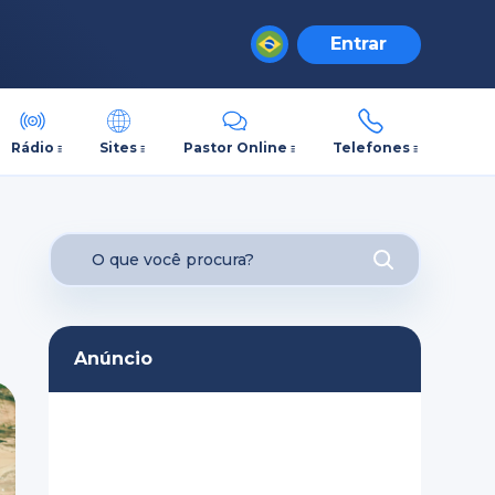
Entrar
Rádio
Sites
Pastor Online
Telefones
Anúncio