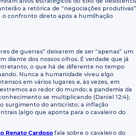
iram alvos estratégicos do Eixo de Resistência
nterão a retórica de “negociações produtivas
 o confronto direto após a humilhação
res de guerras” deixarem de ser “apenas” um
rem diante dos nossos olhos. É verdade que já
Entretanto, o que há de diferente no tempo
rmando. Nunca a humanidade viveu algo
tensos em vários lugares e, às vezes, em
 extremos ao redor do mundo; a pandemia da
conhecimento se multiplicando (Daniel 12:4);
surgimento do anticristo; a inflação
trais (algo que aponta para o cavaleiro do
po Renato Cardoso
fala sobre o cavaleiro do