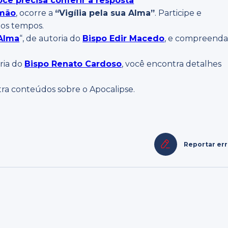
cê precisa conferir a resposta
omão
, ocorre a
“Vigília pela sua Alma”
. Participe e
dos tempos.
 Alma
“, de autoria do
Bispo Edir Macedo
, e compreend
oria do
Bispo Renato Cardoso
, você encontra detalhes
tra conteúdos sobre o Apocalipse.
Reportar er