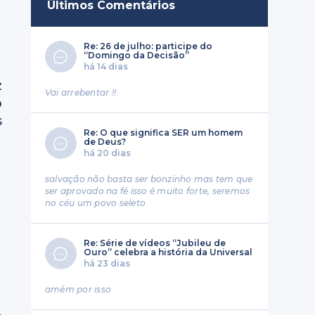
Últimos Comentários
Re: 26 de julho: participe do
“Domingo da Decisão”
há 14 dias
z
Vai arrebentar !!
o
s
Re: O que significa SER um homem
de Deus?
há 20 dias
salvação não basta ser bonzinho mas tem que
ser aprovado na fé isso é muito forte, seremos
no céu um povo seleto
Re: Série de vídeos “Jubileu de
Ouro” celebra a história da Universal
há 23 dias
amém por isso