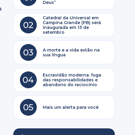
Deus”
a
Catedral da Universal em
02
Campina Grande (PB) será
inaugurada em 13 de
setembro
03
A morte e a vida estão na
sua língua
Escravidão moderna: fuga
04
das responsabilidades e
abandono do raciocínio
05
Mais um alerta para você