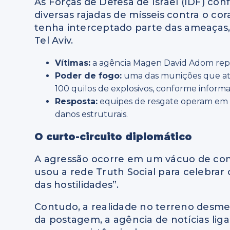
As Forças de Defesa de Israel (IDF) co
diversas rajadas de mísseis contra o co
tenha interceptado parte das ameaças, 
Tel Aviv.
Vítimas:
a agência Magen David Adom repo
Poder de fogo:
uma das munições que atin
100 quilos de explosivos, conforme informa 
Resposta:
equipes de resgate operam em á
danos estruturais.
O curto-circuito diplomático
A agressão ocorre em um vácuo de com
usou a rede Truth Social para celebrar
das hostilidades”.
Contudo, a realidade no terreno desme
da postagem, a agência de notícias lig