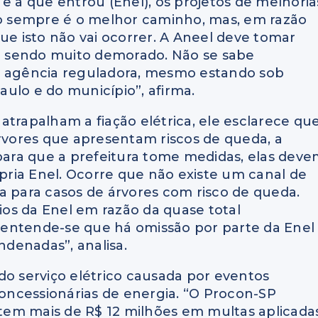
e a que entrou (Enel), os projetos de melhoria
ção sempre é o melhor caminho, mas, em razão
ue isto não vai ocorrer. A Aneel deve tomar
tá sendo muito demorado. Não se sabe
a agência reguladora, mesmo estando sob
ulo e do município”, afirma.
atrapalham a fiação elétrica, ele esclarece qu
árvores que apresentam riscos de queda, a
 para que a prefeitura tome medidas, elas dev
ópria Enel. Ocorre que não existe um canal de
a para casos de árvores com risco de queda.
os da Enel em razão da quase total
to entende-se que há omissão por parte da Enel
denadas”, analisa.
do serviço elétrico causada por eventos
concessionárias de energia. “O Procon-SP
a tem mais de R$ 12 milhões em multas aplicada