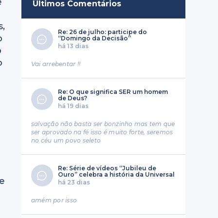
e
Últimos Comentários
s,
Re: 26 de julho: participe do
o
“Domingo da Decisão”
há 13 dias
o
o
Vai arrebentar !!
Re: O que significa SER um homem
de Deus?
há 19 dias
salvação não basta ser bonzinho mas tem que
ser aprovado na fé isso é muito forte, seremos
no céu um povo seleto
Re: Série de vídeos “Jubileu de
Ouro” celebra a história da Universal
te
há 23 dias
amém por isso