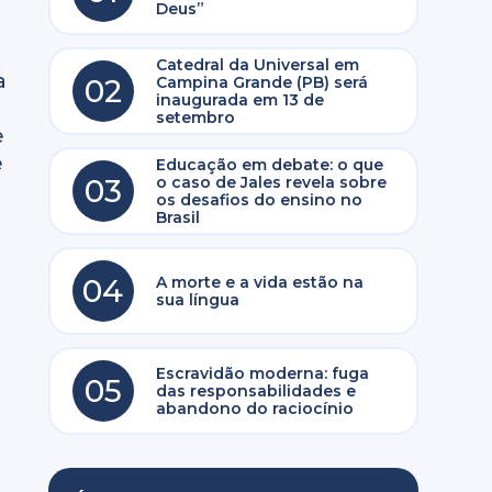
Deus”
Catedral da Universal em
a
02
Campina Grande (PB) será
inaugurada em 13 de
setembro
e
e
Educação em debate: o que
03
o caso de Jales revela sobre
os desafios do ensino no
Brasil
04
A morte e a vida estão na
sua língua
Escravidão moderna: fuga
05
das responsabilidades e
abandono do raciocínio