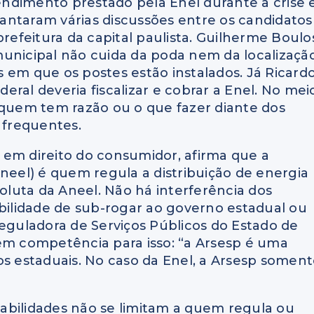
tendimento prestado pela Enel durante a crise 
antaram várias discussões entre os candidatos
feitura da capital paulista. Guilherme Boulo
municipal não cuida da poda nem da localizaçã
 em que os postes estão instalados. Já Ricard
ral deveria fiscalizar e cobrar a Enel. No mei
 quem tem razão ou o que fazer diante dos
 frequentes.
 em direito do consumidor, afirma que a
Aneel) é quem regula a distribuição de energia
soluta da Aneel. Não há interferência dos
ibilidade de sub-rogar ao governo estadual ou
Reguladora de Serviços Públicos do Estado de
tem competência para isso: “a Arsesp é uma
os estaduais. No caso da Enel, a Arsesp somen
abilidades não se limitam a quem regula ou