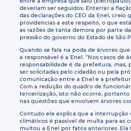
entre a empresa que saiu (Eletropaulo) 
deveriam ser seguidos. Enterrar a fia
das declarações do CEO da Enel, creio q
providencias a este respeito, o que es
as razões de tanta demora por parte d
pressão do governo do Estado de São Pa
Quando se fala na poda de árvores que 
a responsável é a Enel. “Nos casos de 
responsabilidade é da prefeitura, mas,
ser solicitadas pelo cidadão ou pela pr
comunicação entre a Enel e a prefeitur
Com a redução do quadro de funcionári
terceirização, isto não ocorre, portan
nas questões que envolvem árvores con
Contudo ele explica que a interrupção 
climáticos é passível de multa para as 
multou a Enel por fatos anteriores. El