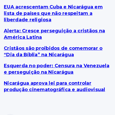
EUA acrescentam Cuba e Nicarágua em
lista de países que não respeitam a
liberdade religiosa
Alerta: Cresce perseguição a cristãos na
América Latina
Cristãos são proibidos de comemorar o
“Dia da Bíblia” na Nicarágua
Esquerda no poder: Censura na Venezuela
e perseguição na Nicarágua
Nicarágua aprova lei para controlar
produção cinematográfica e audiovisual