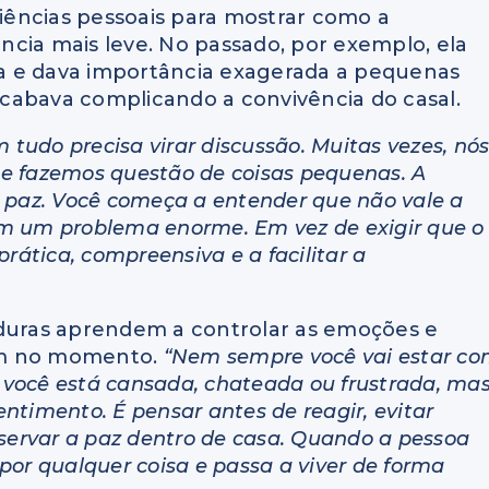
riências pessoais para mostrar como a
cia mais leve. No passado, por exemplo, ela
a e dava importância exagerada a pequenas
cabava complicando a convivência do casal.
udo precisa virar discussão. Muitas vezes, nó
e fazemos questão de coisas pequenas. A
a paz. Você começa a entender que não vale a
em um problema enorme. Em vez de exigir que o
prática, compreensiva e a facilitar a
uras aprendem a controlar as emoções e
em no momento.
“Nem sempre você vai estar c
s, você está cansada, chateada ou frustrada, ma
ntimento. É pensar antes de reagir, evitar
eservar a paz dentro de casa. Quando a pessoa
s por qualquer coisa e passa a viver de forma