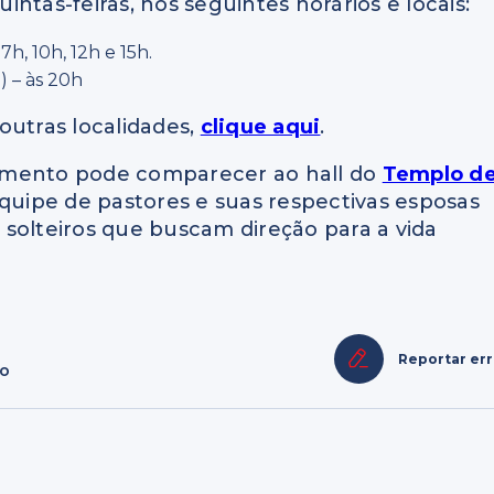
ntas-feiras, nos seguintes horários e locais:
7h, 10h, 12h e 15h.
) – às 20h
outras localidades,
clique aqui
.
amento pode comparecer ao hall do
Templo d
equipe de pastores e suas respectivas esposas
e solteiros que buscam direção para a vida
Reportar er
ão