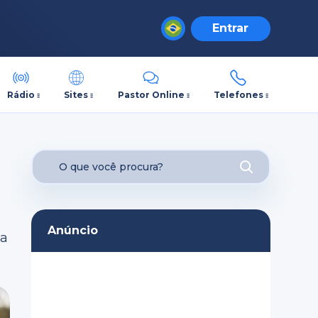
Entrar
Rádio
Sites
Pastor Online
Telefones
Anúncio
 a