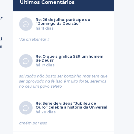
Últimos Comentários
r
Re: 26 de julho: participe do
“Domingo da Decisão”
há 11 dias
u
Vai arrebentar !!
s
Re: O que significa SER um homem
de Deus?
há 17 dias
salvação não basta ser bonzinho mas tem que
ser aprovado na fé isso é muito forte, seremos
no céu um povo seleto
Re: Série de vídeos “Jubileu de
Ouro” celebra a história da Universal
há 20 dias
amém por isso