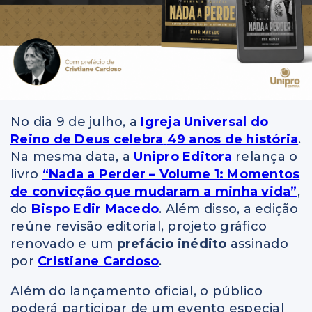
No dia 9 de julho, a
Igreja Universal do
Reino de Deus celebra
49 anos de história
.
Na mesma data, a
Unipro Editora
relança o
livro
“Nada a Perder – Volume 1: Momentos
de convicção que mudaram a minha vida”
,
do
Bispo Edir Macedo
. Além disso, a edição
reúne revisão editorial, projeto gráfico
renovado e um
prefácio inédito
assinado
por
Cristiane Cardoso
.
Além do lançamento oficial, o público
poderá participar de um evento especial