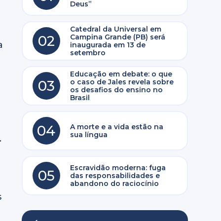
Deus”
Catedral da Universal em
02
Campina Grande (PB) será
a
inaugurada em 13 de
setembro
Educação em debate: o que
03
o caso de Jales revela sobre
os desafios do ensino no
Brasil
04
A morte e a vida estão na
sua língua
.
Escravidão moderna: fuga
05
das responsabilidades e
abandono do raciocínio
s