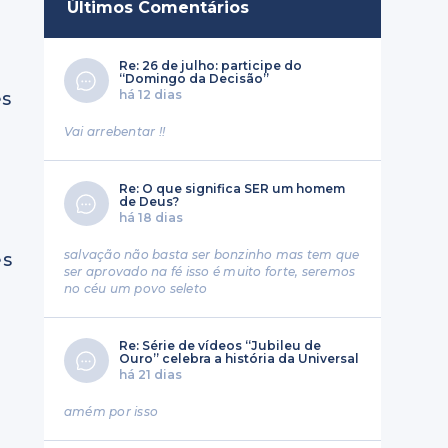
Últimos Comentários
Re: 26 de julho: participe do
“Domingo da Decisão”
há 12 dias
es
Vai arrebentar !!
Re: O que significa SER um homem
de Deus?
há 18 dias
salvação não basta ser bonzinho mas tem que
es
ser aprovado na fé isso é muito forte, seremos
no céu um povo seleto
Re: Série de vídeos “Jubileu de
Ouro” celebra a história da Universal
há 21 dias
amém por isso