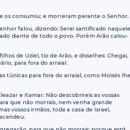
r e os consumiu; e morreram perante o Senhor.
enhor falou, dizendo: Serei santificado naquel
cado diante de todo o povo. Porém Arão calou-
ilhos de Uziel, tio de Arão, e disselhes: Chegai,
rio, para fora do arraial.
s túnicas para fora do arraial, como Moisés lh
 Eleazar e Itamar: Não descobrireis as vossas
 para que não morrais, nem venha grande
s vossos irmãos, toda a casa de Israel,
 acendeu.
ongregação, para que não morrais; porque
está