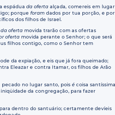
 a espádua
da oferta
alçada, comereis em lugar
ntigo; porque
foram
dados por tua porção, e por
íficos dos filhos de Israel.
o
da oferta
movida trarão com as ofertas
or oferta
movida perante o Senhor; o que será
teus filhos contigo, como o Senhor tem
ode da expiação, e eis que já fora queimado;
a Eleazar e contra Itamar, os filhos de Arão
 pecado no lugar santo, pois
é
coisa santíssim
a iniqüidade da congregação, para fazer
 para dentro do santuário; certamente devíeis
ordenado.