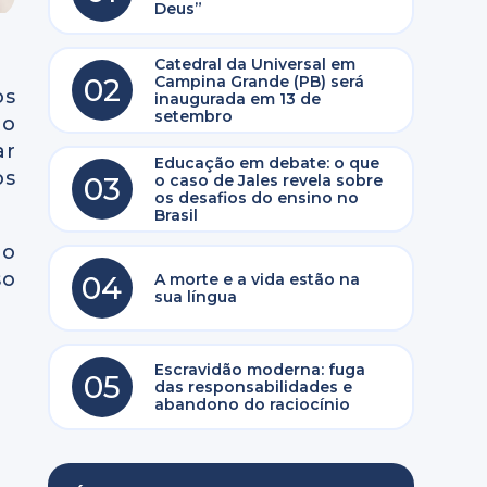
Deus”
Catedral da Universal em
02
Campina Grande (PB) será
os
inaugurada em 13 de
setembro
to
ar
Educação em debate: o que
os
03
o caso de Jales revela sobre
os desafios do ensino no
Brasil
ão
so
04
A morte e a vida estão na
sua língua
Escravidão moderna: fuga
05
das responsabilidades e
abandono do raciocínio