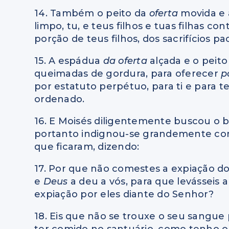
14. Também o peito da
oferta
movida e
limpo, tu, e teus filhos e tuas filhas co
porção de teus filhos, dos sacrifícios pac
15. A espádua
da oferta
alçada e o peit
queimadas de gordura, para oferecer
p
por estatuto perpétuo, para ti e para 
ordenado.
16. E Moisés diligentemente buscou o b
portanto indignou-se grandemente contr
que ficaram, dizendo:
17. Por que não comestes a expiação do
e
Deus
a deu a vós, para que levásseis 
expiação por eles diante do Senhor?
18. Eis que não se trouxe o seu sangue
ter comido no santuário, como tenho 