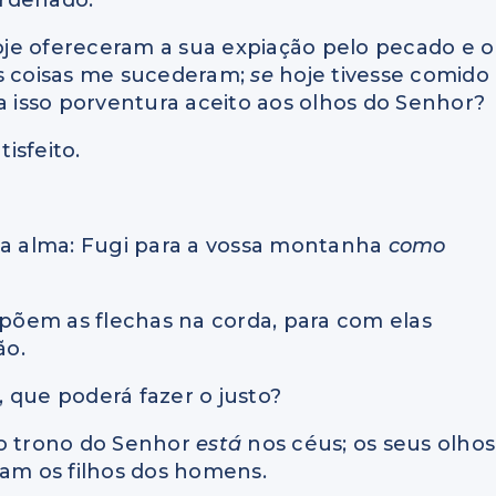
hoje ofereceram a sua expiação pelo pecado e o
is coisas me sucederam;
se
hoje tivesse comido
a isso porventura aceito aos olhos do Senhor?
tisfeito.
ha alma: Fugi para a vossa montanha
como
 põem as flechas na corda, para com elas
ão.
 que poderá fazer o justo?
 o trono do Senhor
está
nos céus; os seus olhos
vam os filhos dos homens.