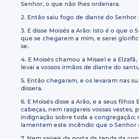
Senhor, o que não lhes ordenara.
2. Então saiu fogo de diante do Senho
3. E disse Moisés a Arão: Isto
é
o que o S
que se chegarem a mim, e serei glorifi
se.
4. E Moisés chamou a Misael e a Elzafã, f
levai a vossos irmãos de diante do santuá
5. Então chegaram, e os levaram nas sua
dissera.
6. E Moisés disse a Arão, e a seus filhos
cabeças, nem rasgareis vossas vestes,
indignação sobre toda a congregação; ma
lamentem este incêndio que o Senhor
7. Nem saireis da porta da tenda da c