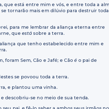
a, que está entre mim e vós, e entre toda a al
 se tornarão mais em dilúvio para destruir toda
verei, para me lembrar da aliança eterna entre
carne, que
está
sobre a terra.
da aliança que tenho estabelecido entre mim e
rra.
ram, foram Sem, Cão e Jafé; e Cão
é
o pai de
destes se povoou toda a terra.
rra, e plantou uma vinha.
 e descobriu-se no meio de sua tenda.
do seu pai, e fê-lo saber a ambos seus irmãos no