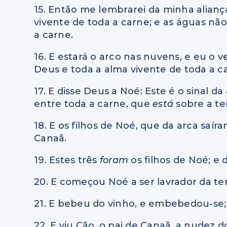
15. Então me lembrarei da minha alianç
vivente de toda a carne; e as águas não
a carne.
16. E estará o arco nas nuvens, e eu o 
Deus e toda a alma vivente de toda a 
17. E disse Deus a Noé: Este é o sinal 
entre toda a carne, que
está
sobre a te
18. E os filhos de Noé, que da arca saí
Canaã.
19. Estes três
foram
os filhos de Noé; e 
20. E começou Noé a ser lavrador da te
21. E bebeu do vinho, e embebedou-se;
22. E viu Cão, o pai de Canaã, a nudez 