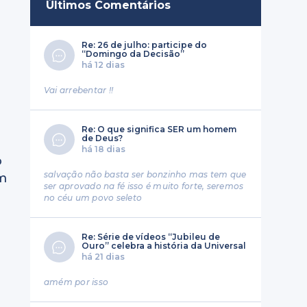
Últimos Comentários
Re: 26 de julho: participe do
“Domingo da Decisão”
há 12 dias
Vai arrebentar !!
Re: O que significa SER um homem
de Deus?
há 18 dias
o
salvação não basta ser bonzinho mas tem que
m
ser aprovado na fé isso é muito forte, seremos
no céu um povo seleto
Re: Série de vídeos “Jubileu de
Ouro” celebra a história da Universal
há 21 dias
amém por isso