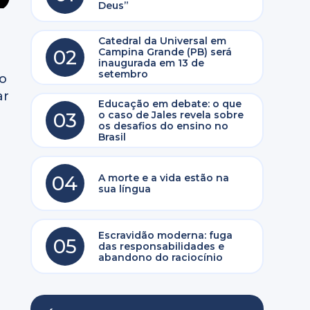
Deus”
Catedral da Universal em
02
Campina Grande (PB) será
inaugurada em 13 de
setembro
to
ar
Educação em debate: o que
03
o caso de Jales revela sobre
os desafios do ensino no
Brasil
04
A morte e a vida estão na
sua língua
Escravidão moderna: fuga
05
das responsabilidades e
abandono do raciocínio