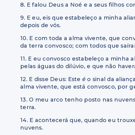
8. E falou Deus a Noé e a seus filhos co
9. E eu, eis que estabeleço a minha al
depois de vós.
10. E com toda a alma vivente, que conv
da terra convosco; com todos que saíram
11. E eu convosco estabeleço a minha a
pelas águas do dilúvio, e que não haverá 
12. E disse Deus: Este
é
o sinal da alian
alma vivente, que está convosco, por g
13. O meu arco tenho posto nas nuvens; 
terra.
14. E acontecerá que, quando eu trouxe
nuvens.