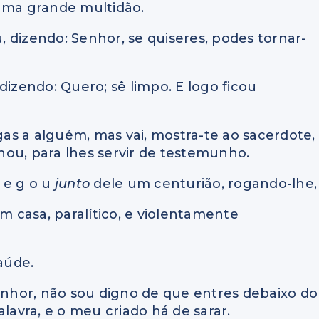
 uma grande multidão.
u, dizendo: Senhor, se quiseres, podes tornar-
dizendo: Quero; sê limpo. E logo ficou
igas a alguém, mas vai, mostra-te ao sacerdote,
ou, para lhes servir de testemunho.
 e g o u
junto
dele um centurião, rogando-lhe,
em casa, paralítico, e violentamente
saúde.
Senhor, não sou digno de que entres debaixo do
avra, e o meu criado há de sarar.