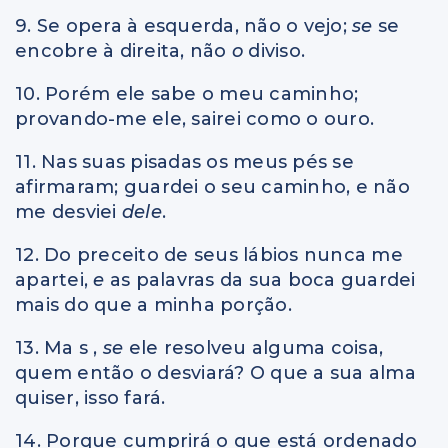
9. Se opera à esquerda, não o vejo;
se
se
encobre à direita, não
o
diviso.
10. Porém ele sabe o meu caminho;
provando-me ele, sairei como o ouro.
11. Nas suas pisadas os meus pés se
afirmaram; guardei o seu caminho, e não
me desviei
dele
.
12. Do preceito de seus lábios nunca me
apartei,
e
as palavras da sua boca guardei
mais do que a minha porção.
13. Ma s ,
se
ele resolveu alguma coisa,
quem então o desviará? O que a sua alma
quiser, isso fará.
14. Porque cumprirá o que está ordenado