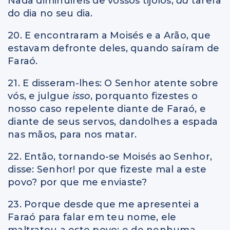
Nada diminuireis de vossos tijolos,
da
tarefa
do dia no seu dia.
20. E encontraram a Moisés e a Arão, que
estavam defronte deles, quando saíram de
Faraó.
21. E disseram-lhes: O Senhor atente sobre
vós, e julgue
isso
, porquanto fizestes o
nosso caso repelente diante de Faraó, e
diante de seus servos, dandolhes a espada
nas mãos, para nos matar.
22. Então, tornando-se Moisés ao Senhor,
disse: Senhor! por que fizeste mal a este
povo? por que me enviaste?
23. Porque desde que me apresentei a
Faraó para falar em teu nome, ele
maltratou a este povo; e de nenhuma