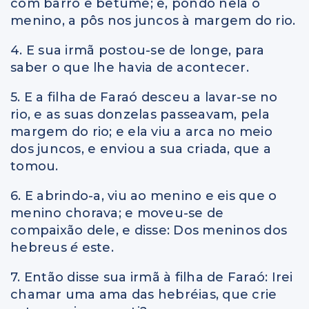
com barro e betume; e, pondo nela o
menino, a pôs nos juncos à margem do rio.
4. E sua irmã postou-se de longe, para
saber o que lhe havia de acontecer.
5. E a filha de Faraó desceu a lavar-se no
rio, e as suas donzelas passeavam, pela
margem do rio; e ela viu a arca no meio
dos juncos, e enviou a sua criada, que a
tomou.
6. E abrindo-a, viu ao menino e eis que o
menino chorava; e moveu-se de
compaixão dele, e disse: Dos meninos dos
hebreus
é
este.
7. Então disse sua irmã à filha de Faraó: Irei
chamar uma ama das hebréias, que crie