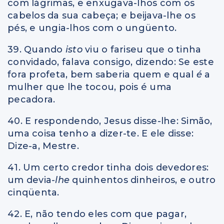
com lágrimas, e enxugava-lhos com os
cabelos da sua cabeça; e beijava-lhe os
pés, e ungia-lhos com o ungüento.
39. Quando
isto
viu o fariseu que o tinha
convidado, falava consigo, dizendo: Se este
fora profeta, bem saberia quem e qual
é
a
mulher que lhe tocou, pois é uma
pecadora.
40. E respondendo, Jesus disse-lhe: Simão,
uma coisa tenho a dizer-te. E ele disse:
Dize-a, Mestre.
41. Um certo credor tinha dois devedores:
um devia
-lhe
quinhentos dinheiros, e outro
cinqüenta.
42. E, não tendo eles com que pagar,