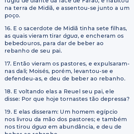
fugiu de diante da face de Faraó, e habitou
na terra de Midiã, e assentou-se junto a um
poço.
16. E o sacerdote de Midiã tinha sete filhas,
as quais vieram tirar
água
, e encheram os
bebedouros, para dar de beber ao
rebanho de seu pai.
17. Então vieram os pastores, e expulsaram-
nas dali; Moisés, porém, levantou-se e
defendeu-as, e deu de beber ao rebanho.
18. E voltando elas a Reuel seu pai, ele
disse: Por que hoje tornastes tão depressa?
19. E elas disseram: Um homem egípcio
nos livrou da mão dos pastores; e também
nos tirou
água
em abundância, e deu de