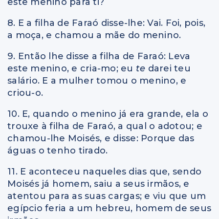
este menino para ti?
8. E a filha de Faraó disse-lhe: Vai. Foi, pois,
a moça, e chamou a mãe do menino.
9. Então lhe disse a filha de Faraó: Leva
este menino, e cria-mo; eu
te
darei teu
salário. E a mulher tomou o menino, e
criou-o.
10. E, quando o menino já era grande, ela o
trouxe à filha de Faraó, a qual o adotou; e
chamou-lhe Moisés, e disse: Porque das
águas o tenho tirado.
11. E aconteceu naqueles dias que, sendo
Moisés já homem, saiu a seus irmãos, e
atentou para as suas cargas; e viu que um
egípcio feria a um hebreu, homem de seus