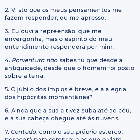
2. Vi sto
que os
meus pensamentos me
fazem responder, eu me apresso.
3. Eu ouvi a repreensão, que me
envergonha, mas o espírito do meu
entendimento responderá por mim.
4.
Porventura não
sabes tu
que
desde a
antiguidade, desde que o homem foi posto
sobre a terra,
5. O júbilo dos ímpios é breve, e a alegria
dos hipócritas momentânea?
6. Ainda que a sua altivez suba até ao céu,
e a sua cabeça chegue até às nuvens.
7.
Contudo
, como o seu
próprio
esterco,
perecerá para sempre;
e
os que o viam