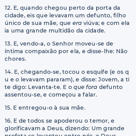
12. E, quando chegou perto da porta da
cidade, eis que levavam um defunto, filho
único de sua mãe, que
era
viúva; e com ela
ia uma grande multidão da cidade.
13. E, vendo-a, o Senhor moveu-se de
íntima compaixão por ela, e disse-lhe: Não
chores.
14. E, chegando-se, tocou o esquife (e os q
u e
o
levavam pararam), e disse: Jovem, a ti
te digo: Levanta-te. E o
que fora
defunto
assentou-se, e começou a falar.
15. E entregou-o à sua mãe.
16. E de todos se apoderou o temor, e
glorificavam a Deus, dizendo: Um grande
profeta se levantou entre nós, e Deus