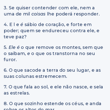
3. Se quiser contender com ele, nem a
uma de mil
coisas
lhe poderá responder.
4. E l e
é
sábio de coração, e forte em
poder; quem se endureceu contra ele, e
teve paz?
5.
Ele é
o que remove os montes, sem que
o saibam,
e
o que os transtorna no seu
furor.
6. O que sacode a terra do seu lugar, e as
suas colunas estremecem.
7. O que fala ao sol, e ele não nasce, e sela
as estrelas.
8. O que sozinho estende os céus, e anda
sobre os altos do mar.