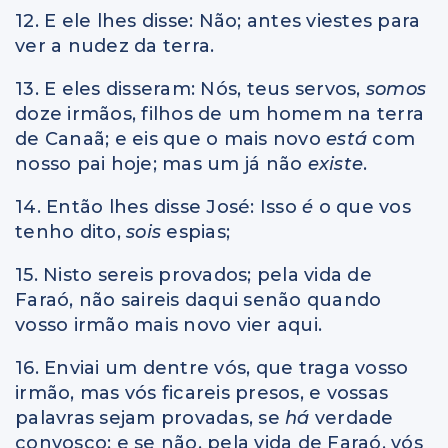
12. E ele lhes disse: Não; antes viestes para
ver a nudez da terra.
13. E eles disseram: Nós, teus servos,
somos
doze irmãos, filhos de um homem na terra
de Canaã; e eis que o mais novo
está
com
nosso pai hoje; mas um já não
existe
.
14. Então lhes disse José: Isso
é
o que vos
tenho dito,
sois
espias;
15. Nisto sereis provados; pela vida de
Faraó, não saireis daqui senão quando
vosso irmão mais novo vier aqui.
16. Enviai um dentre vós, que traga vosso
irmão, mas vós ficareis presos, e vossas
palavras sejam provadas, se
há
verdade
convosco; e se não, pela vida de Faraó, vós