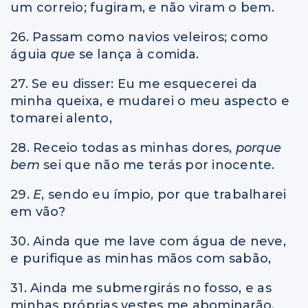
um correio; fugiram,
e
não viram o bem.
26. Passam como navios veleiros; como
águia
que
se lança à comida.
27. Se eu disser: Eu me esquecerei da
minha queixa, e mudarei o meu aspecto e
tomarei alento,
28. Receio todas as minhas dores,
porque
bem
sei que não me terás por inocente.
29.
E
, sendo eu ímpio, por que trabalharei
em vão?
30. Ainda que me lave com água de neve,
e purifique as minhas mãos com sabão,
31. Ainda me submergirás no fosso, e as
minhas próprias vestes me abominarão.