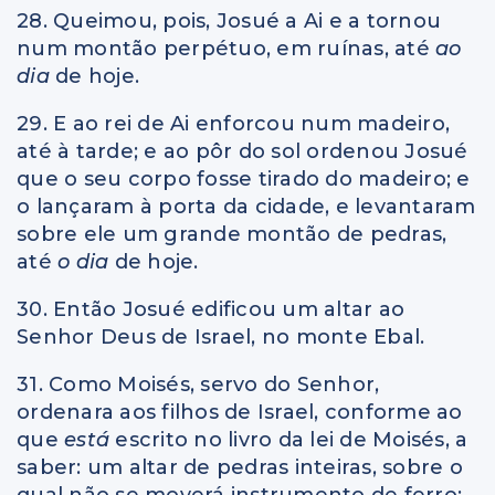
28. Queimou, pois, Josué a Ai e a tornou
num montão perpétuo, em ruínas, até
ao
dia
de hoje.
29. E ao rei de Ai enforcou num madeiro,
até à tarde; e ao pôr do sol ordenou Josué
que o seu corpo fosse tirado do madeiro; e
o lançaram à porta da cidade, e levantaram
sobre ele um grande montão de pedras,
até
o dia
de hoje.
30. Então Josué edificou um altar ao
Senhor Deus de Israel, no monte Ebal.
31. Como Moisés, servo do Senhor,
ordenara aos filhos de Israel, conforme ao
que
está
escrito no livro da lei de Moisés, a
saber: um altar de pedras inteiras, sobre o
qual não se moverá instrumento de ferro;