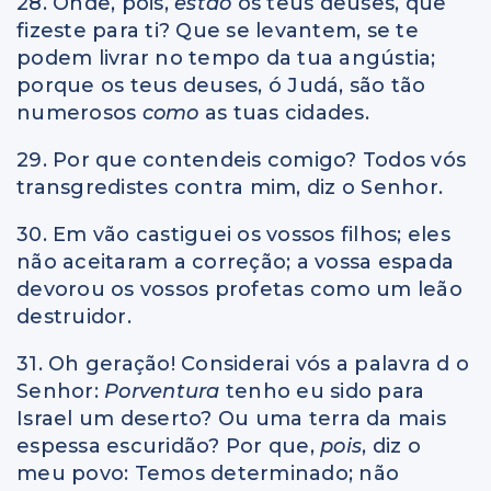
28. Onde, pois,
estão
os teus deuses, que
fizeste para ti? Que se levantem, se te
podem livrar no tempo da tua angústia;
porque os teus deuses, ó Judá, são tão
numerosos
como
as tuas cidades.
29. Por que contendeis comigo? Todos vós
transgredistes contra mim, diz o Senhor.
30. Em vão castiguei os vossos filhos; eles
não aceitaram a correção; a vossa espada
devorou os vossos profetas como um leão
destruidor.
31. Oh geração! Considerai vós a palavra d o
Senhor:
Porventura
tenho eu sido para
Israel um deserto? Ou uma terra da mais
espessa escuridão? Por que,
pois
, diz o
meu povo: Temos determinado; não