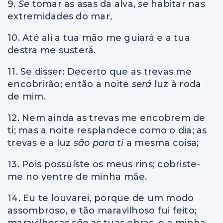
9.
Se
tomar as asas da alva,
se
habitar nas
extremidades do mar,
10. Até ali a tua mão me guiará e a tua
destra me susterá.
11. Se disser: Decerto que as trevas me
encobrirão; então a noite
será
luz à roda
de mim.
12. Nem ainda as trevas me encobrem de
ti; mas a noite resplandece como o dia; as
trevas e a luz
são para ti
a mesma coisa;
13. Pois possuíste os meus rins; cobriste-
me no ventre de minha mãe.
14. Eu te louvarei, porque de um modo
assombroso, e tão maravilhoso fui feito;
maravilhosas
são
as tuas obras, e a minha