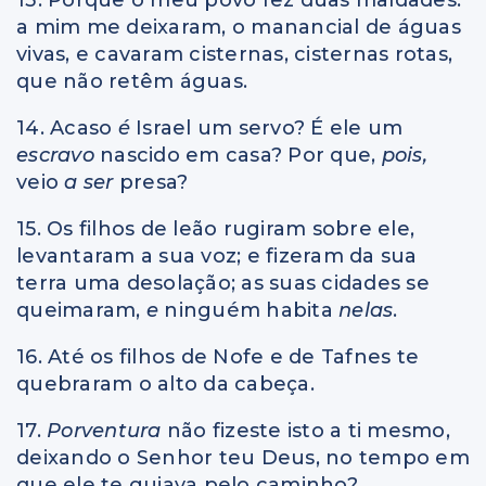
a mim me deixaram, o manancial de águas
vivas, e cavaram cisternas, cisternas rotas,
que não retêm águas.
14. Acaso
é
Israel um servo? É ele um
escravo
nascido em casa? Por que,
pois,
veio
a ser
presa?
15. Os filhos de leão rugiram sobre ele,
levantaram a sua voz; e fizeram da sua
terra uma desolação; as suas cidades se
queimaram,
e
ninguém habita
nelas
.
16. Até os filhos de Nofe e de Tafnes te
quebraram o alto da cabeça.
17.
Porventura
não fizeste isto a ti mesmo,
deixando o Senhor teu Deus, no tempo em
que ele te guiava pelo caminho?