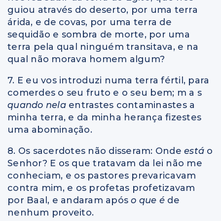
guiou através do deserto, por uma terra
árida, e de covas, por uma terra de
sequidão e sombra de morte, por uma
terra pela qual ninguém transitava, e na
qual não morava homem algum?
7. E eu vos introduzi numa terra fértil, para
comerdes o seu fruto e o seu bem; m a s
quando nela
entrastes contaminastes a
minha terra, e da minha herança fizestes
uma abominação.
8. Os sacerdotes não disseram: Onde
está
o
Senhor? E os que tratavam da lei não me
conheciam, e os pastores prevaricavam
contra mim, e os profetas profetizavam
por Baal, e andaram após
o que é
de
nenhum proveito.