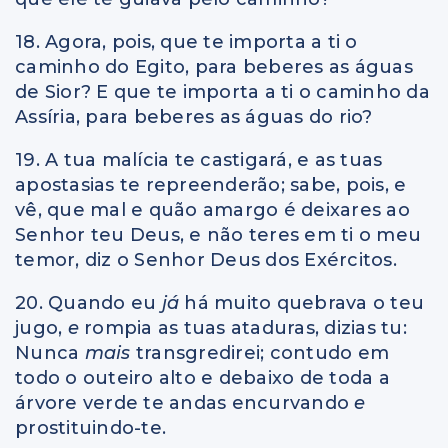
18. Agora, pois, que te importa a ti o
caminho do Egito, para beberes as águas
de Sior? E que te importa a ti o caminho da
Assíria, para beberes as águas do rio?
19. A tua malícia te castigará, e as tuas
apostasias te repreenderão; sabe, pois, e
vê, que mal e quão amargo é deixares ao
Senhor teu Deus, e não teres em ti o meu
temor, diz o Senhor Deus dos Exércitos.
20. Quando eu
já
há muito quebrava o teu
jugo,
e
rompia as tuas ataduras, dizias tu:
Nunca
mais
transgredirei; contudo em
todo o outeiro alto e debaixo de toda a
árvore verde te andas encurvando
e
prostituindo-te.