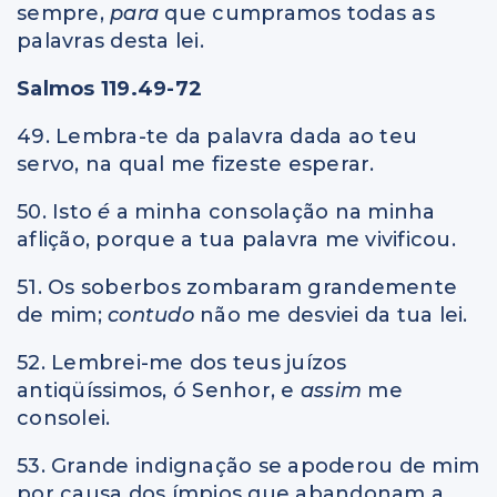
sempre,
para
que cumpramos todas as
palavras desta lei.
Salmos 119.49-72
49. Lembra-te da palavra dada ao teu
servo, na qual me fizeste esperar.
50. Isto
é
a minha consolação na minha
aflição, porque a tua palavra me vivificou.
51. Os soberbos zombaram grandemente
de mim;
contudo
não me desviei da tua lei.
52. Lembrei-me dos teus juízos
antiqüíssimos, ó Senhor, e
assim
me
consolei.
53. Grande indignação se apoderou de mim
por causa dos ímpios que abandonam a