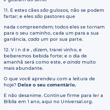
11. E estes cães
são
gulosos, não se podem
fartar; e eles
são
pastores que
nada compreendem; todos eles se tornam
para o seu caminho, cada um para a sua
ganância,
cada um
por sua parte.
12. V i n d e ,
dizem
, trarei vinho, e
beberemos bebida forte; e o dia de
amanhã será como este,
e ainda
muito
mais abundante.
O que você aprendeu com a leitura de
hoje?
Deixe o seu comentário.
E não desanime. Continue firme para ler a
Bíblia em 1 ano, aqui no Universal.org.