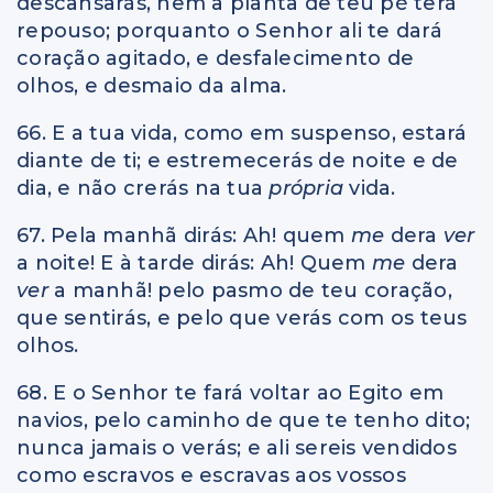
descansarás, nem a planta de teu pé terá
repouso; porquanto o Senhor ali te dará
coração agitado, e desfalecimento de
olhos, e desmaio da alma.
66. E a tua vida, como em suspenso, estará
diante de ti; e estremecerás de noite e de
dia, e não crerás na tua
própria
vida.
67. Pela manhã dirás: Ah! quem
me
dera
ver
a noite! E à tarde dirás: Ah! Quem
me
dera
ver
a manhã! pelo pasmo de teu coração,
que sentirás, e pelo que verás com os teus
olhos.
68. E o Senhor te fará voltar ao Egito em
navios, pelo caminho de que te tenho dito;
nunca jamais o verás; e ali sereis vendidos
como escravos e escravas aos vossos