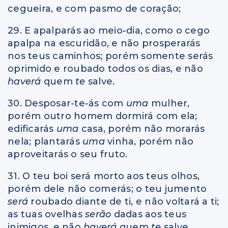
cegueira, e com pasmo de coração;
29. E apalparás ao meio-dia, como o cego
apalpa na escuridão, e não prosperarás
nos teus caminhos; porém somente serás
oprimido e roubado todos os dias, e não
haverá
quem
te
salve.
30. Desposar-te-ás com
uma
mulher,
porém outro homem dormirá com ela;
edificarás
uma
casa, porém não morarás
nela; plantarás
uma
vinha, porém não
aproveitarás o seu fruto.
31. O teu boi será morto aos teus olhos,
porém dele não comerás; o teu jumento
será
roubado diante de ti, e não voltará a ti;
as tuas ovelhas
serão
dadas aos teus
inimigos, e não
haverá
quem
te
salve.