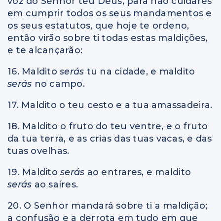
voz do Senhor teu Deus, para não cuidares
em cumprir todos os seus mandamentos e
os seus estatutos, que hoje te ordeno,
então virão sobre ti todas estas maldições,
e te alcançarão:
16. Maldito
serás
tu na cidade, e maldito
serás
no campo.
17. Maldito o teu cesto e a tua amassadeira.
18. Maldito o fruto do teu ventre, e o fruto
da tua terra, e as crias das tuas vacas, e das
tuas ovelhas.
19. Maldito
serás
ao entrares, e maldito
serás
ao saíres.
20. O Senhor mandará sobre ti a maldição;
a confusão e a derrota em tudo em que