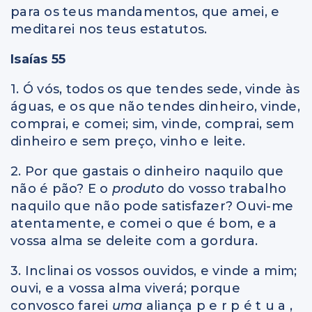
para os teus mandamentos, que amei, e
meditarei nos teus estatutos.
Isaías 55
1. Ó vós, todos os que tendes sede, vinde às
águas, e os que não tendes dinheiro, vinde,
comprai, e comei; sim, vinde, comprai, sem
dinheiro e sem preço, vinho e leite.
2. Por que gastais o dinheiro naquilo que
não é pão? E o
produto
do vosso trabalho
naquilo que não pode satisfazer? Ouvi-me
atentamente, e comei o que é bom, e a
vossa alma se deleite com a gordura.
3. Inclinai os vossos ouvidos, e vinde a mim;
ouvi, e a vossa alma viverá; porque
convosco farei
uma
aliança p e r p é t u a ,