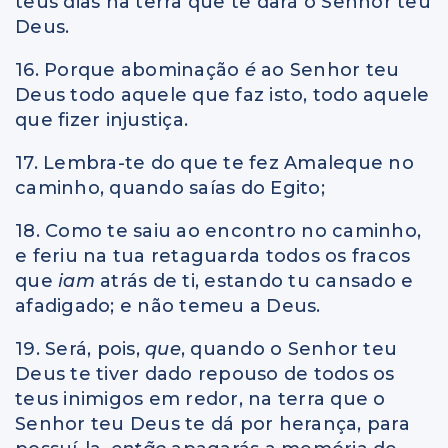
teus dias na terra que te dará o Senhor teu
Deus.
16. Porque abominação
é
ao Senhor teu
Deus todo aquele que faz isto, todo aquele
que fizer injustiça.
17. Lembra-te do que te fez Amaleque no
caminho, quando saías do Egito;
18. Como te saiu ao encontro no caminho,
e feriu na tua retaguarda todos os fracos
que
iam
atrás de ti, estando tu cansado e
afadigado; e não temeu a Deus.
19. Será, pois,
que
, quando o Senhor teu
Deus te tiver dado repouso de todos os
teus inimigos em redor, na terra que o
Senhor teu Deus te dá por herança, para