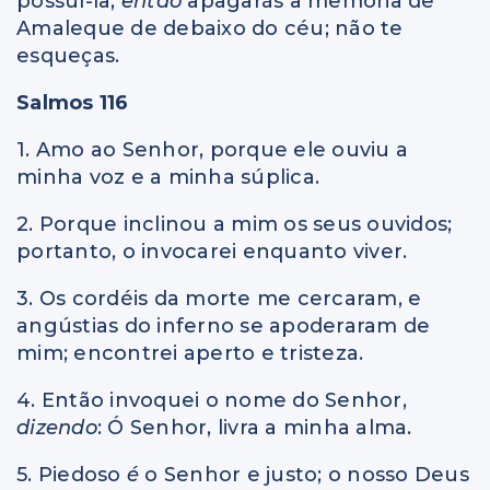
possuí-la,
então
apagarás a memória de
Amaleque de debaixo do céu; não te
esqueças.
Salmos 116
1. Amo ao Senhor, porque ele ouviu a
minha voz e a minha súplica.
2. Porque inclinou a mim os seus ouvidos;
portanto, o invocarei enquanto viver.
3. Os cordéis da morte me cercaram, e
angústias do inferno se apoderaram de
mim; encontrei aperto e tristeza.
4. Então invoquei o nome do Senhor,
dizendo
: Ó Senhor, livra a minha alma.
5. Piedoso
é
o Senhor e justo; o nosso Deus