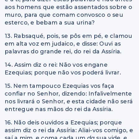
aos homens que estão assentados sobre o
muro, para que comam convosco o seu
esterco, e bebam a sua urina?
13. Rabsaqué, pois, se pôs em pé, e clamou
em alta voz em judaico, e disse: Ouvi as
palavras do grande rei, do rei da Assíria.
14. Assim diz o rei: Não vos engane
Ezequias; porque não vos poderá livrar.
15. Nem tampouco Ezequias vos faça
confiar no Senhor, dizendo: Infalivelmente
nos livrará o Senhor,
e
esta cidade não será
entregue nas mãos do rei da Assíria.
16. Não deis ouvidos a Ezequias; porque
assim diz o rei da Assíria: Aliai-vos comigo, e
saí a mim, e coma cada um
da
sua vide,
e