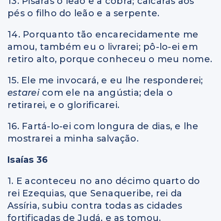
13. Pisarás o leão e a cobra; calcarás aos
pés o filho do leão e a serpente.
14. Porquanto tão encarecidamente me
amou, também eu o livrarei; pô-lo-ei em
retiro alto, porque conheceu o meu nome.
15. Ele me invocará, e eu lhe responderei;
estarei
com ele na angústia; dela o
retirarei, e o glorificarei.
16. Fartá-lo-ei com longura de dias, e lhe
mostrarei a minha salvação.
Isaías 36
1. E aconteceu no ano décimo quarto do
rei Ezequias, que Senaqueribe, rei da
Assíria, subiu contra todas as cidades
fortificadas de Judá, e as tomou.