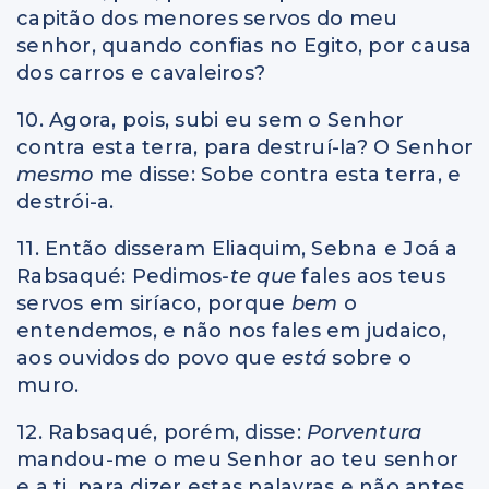
capitão dos menores servos do meu
senhor, quando confias no Egito, por causa
dos carros e cavaleiros?
10. Agora, pois, subi eu sem o Senhor
contra esta terra, para destruí-la? O Senhor
mesmo
me disse: Sobe contra esta terra, e
destrói-a.
11. Então disseram Eliaquim, Sebna e Joá a
Rabsaqué: Pedimos
-te que
fales aos teus
servos em siríaco, porque
bem
o
entendemos, e não nos fales em judaico,
aos ouvidos do povo que
está
sobre o
muro.
12. Rabsaqué, porém, disse:
Porventura
mandou-me o meu Senhor ao teu senhor
e a ti, para dizer estas palavras e não antes