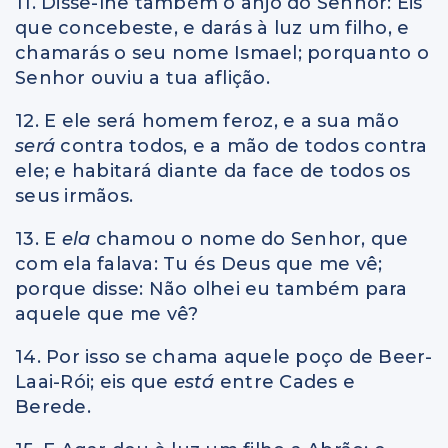
11. Disse-lhe também o anjo do Senhor: Eis
que concebeste, e darás à luz um filho, e
chamarás o seu nome Ismael; porquanto o
Senhor ouviu a tua aflição.
12. E ele será homem feroz, e a sua mão
será
contra todos, e a mão de todos contra
ele; e habitará diante da face de todos os
seus irmãos.
13. E
ela
chamou o nome do Senhor, que
com ela falava: Tu és Deus que me vê;
porque disse: Não olhei eu também para
aquele que me vê?
14. Por isso se chama aquele poço de Beer-
Laai-Rói; eis que
está
entre Cades e
Berede.