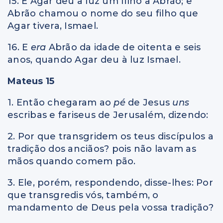
15. E Agar deu à luz um filho a Abrão; e
Abrão chamou o nome do seu filho que
Agar tivera, Ismael.
16. E
era
Abrão da idade de oitenta e seis
anos, quando Agar deu à luz Ismael.
Mateus 15
1. Então chegaram ao
pé
de Jesus
uns
escribas e fariseus de Jerusalém, dizendo:
2. Por que transgridem os teus discípulos a
tradição dos anciãos? pois não lavam as
mãos quando comem pão.
3. Ele, porém, respondendo, disse-lhes: Por
que transgredis vós, também, o
mandamento de Deus pela vossa tradição?