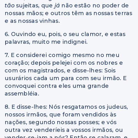
tão
sujeitas, que
já
não estão no poder de
nossas mãos; e outros têm as nossas terras
e as nossas vinhas.
6. Ouvindo eu, pois, o seu clamor, e estas
palavras, muito me indignei.
7. E considerei comigo mesmo no meu
coração; depois pelejei com os nobres e
com os magistrados, e disse-lhes: Sois
usurários cada um para com seu irmão. E
convoquei contra eles uma grande
assembléia.
8. E disse-lhes: Nós resgatamos os judeus,
nossos irmãos, que foram vendidos às
nações, segundo nossas posses; e vós
outra vez venderíeis a vossos irmãos, ou
vender-se-iam a nós? Então se calaram, e