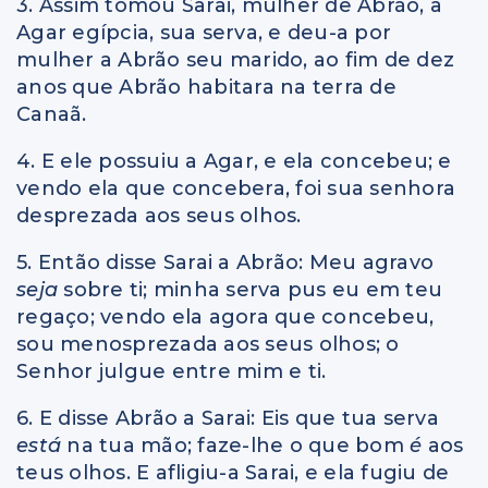
3. Assim tomou Sarai, mulher de Abrão, a
Agar egípcia, sua serva, e deu-a por
mulher a Abrão seu marido, ao fim de dez
anos que Abrão habitara na terra de
Canaã.
4. E ele possuiu a Agar, e ela concebeu; e
vendo ela que concebera, foi sua senhora
desprezada aos seus olhos.
5. Então disse Sarai a Abrão: Meu agravo
seja
sobre ti; minha serva pus eu em teu
regaço; vendo ela agora que concebeu,
sou menosprezada aos seus olhos; o
Senhor julgue entre mim e ti.
6. E disse Abrão a Sarai: Eis que tua serva
está
na tua mão; faze-lhe o que bom
é
aos
teus olhos. E afligiu-a Sarai, e ela fugiu de