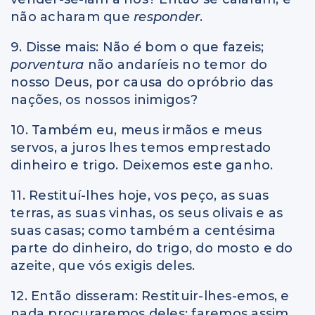
não acharam que
responder
.
9. Disse mais: Não
é
bom o que fazeis;
porventura
não andaríeis no temor do
nosso Deus, por causa do opróbrio das
nações, os nossos inimigos?
10. Também eu, meus irmãos e meus
servos, a juros lhes temos emprestado
dinheiro e trigo. Deixemos este ganho.
11. Restituí-lhes hoje, vos peço, as suas
terras, as suas vinhas, os seus olivais e as
suas casas; como também a centésima
parte do dinheiro, do trigo, do mosto e do
azeite, que vós exigis deles.
12. Então disseram: Restituir-lhes-emos, e
nada procuraremos deles; faremos assim