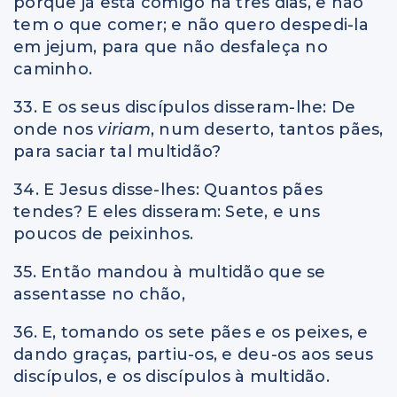
porque já está comigo há três dias, e não
tem o que comer; e não quero despedi-la
em jejum, para que não desfaleça no
caminho.
33. E os seus discípulos disseram-lhe: De
onde nos
viriam
, num deserto, tantos pães,
para saciar tal multidão?
34. E Jesus disse-lhes: Quantos pães
tendes? E eles disseram: Sete, e uns
poucos de peixinhos.
35. Então mandou à multidão que se
assentasse no chão,
36. E, tomando os sete pães e os peixes, e
dando graças, partiu-os, e deu-os aos seus
discípulos, e os discípulos à multidão.