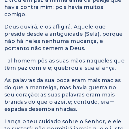
Livrou em paz a minha alma da peleja que
havia contra mim; pois havia muitos
comigo.
Deus ouvirá, e os afligirá. Aquele que
preside desde a antiguidade (Selá), porque
não há neles nenhuma mudança, e
portanto não temem a Deus.
Tal homem pôs as suas mãos naqueles que
têm paz com ele; quebrou a sua aliança.
As palavras da sua boca eram mais macias
do que a manteiga, mas havia guerra no
seu coração: as suas palavras eram mais
brandas do que o azeite; contudo, eram
espadas desembainhadas.
Lança o teu cuidado sobre o Senhor, e ele
te susterá; não permitirá jamais que o justo