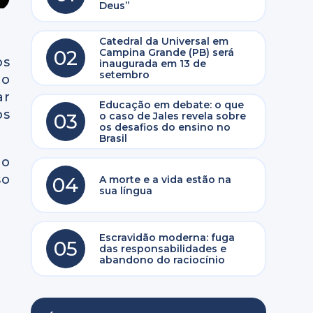
Deus”
Catedral da Universal em
02
Campina Grande (PB) será
os
inaugurada em 13 de
setembro
to
ar
Educação em debate: o que
os
03
o caso de Jales revela sobre
os desafios do ensino no
Brasil
ão
so
04
A morte e a vida estão na
sua língua
Escravidão moderna: fuga
05
das responsabilidades e
abandono do raciocínio