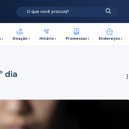
s
Doação
Hinário
Promessas
Endereços
º dia