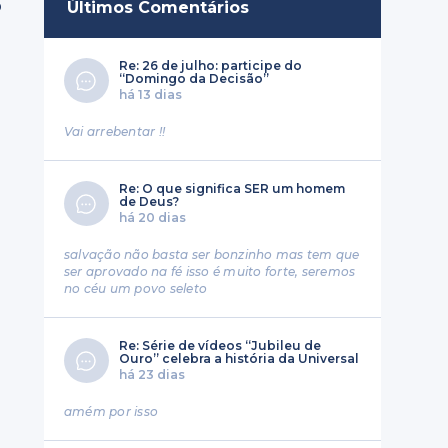
o
Últimos Comentários
Re: 26 de julho: participe do
“Domingo da Decisão”
há 13 dias
Vai arrebentar !!
Re: O que significa SER um homem
de Deus?
há 20 dias
salvação não basta ser bonzinho mas tem que
ser aprovado na fé isso é muito forte, seremos
no céu um povo seleto
Re: Série de vídeos “Jubileu de
Ouro” celebra a história da Universal
há 23 dias
amém por isso