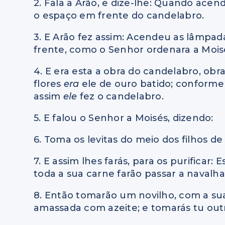
2. Fala a Arão, e dize-lhe: Quando ace
o espaço em frente do candelabro.
3. E Arão fez assim: Acendeu as lâmpa
frente, como o Senhor ordenara a Mois
4. E era esta a obra do candelabro, obr
flores
era
ele de ouro batido; conforme
assim
ele
fez o candelabro.
5. E falou o Senhor a Moisés, dizendo:
6. Toma os levitas do meio dos filhos de I
7. E assim lhes farás, para os purificar
toda a sua carne farão passar a navalha, 
8. Então tomarão um novilho, com a su
amassada com azeite; e tomarás tu outr