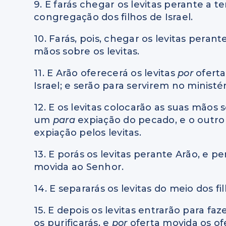
9. E farás chegar os levitas perante a 
congregação dos filhos de Israel.
10. Farás, pois, chegar os levitas perant
mãos sobre os levitas.
11. E Arão oferecerá os levitas
por
oferta
Israel; e serão para servirem no ministé
12. E os levitas colocarão as suas mãos 
um
para
expiação do pecado, e o outr
expiação pelos levitas.
13. E porás os levitas perante Arão, e p
movida ao Senhor.
14. E separarás os levitas do meio dos fi
15. E depois os levitas entrarão para f
os purificarás, e
por
oferta movida os of