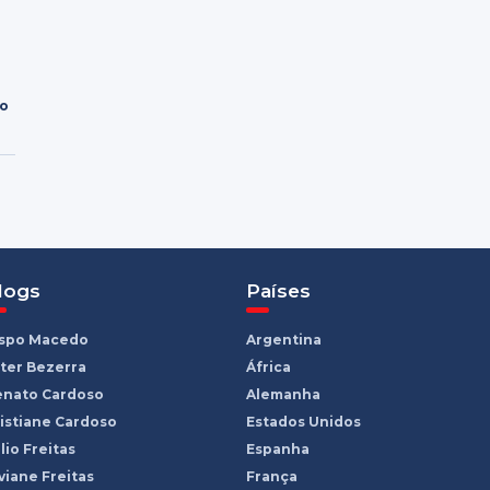
ro
logs
Países
ispo Macedo
Argentina
ter Bezerra
África
enato Cardoso
Alemanha
istiane Cardoso
Estados Unidos
lio Freitas
Espanha
viane Freitas
França