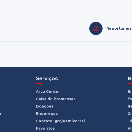
Reportar er
Serviços
B
Arca Center
B
Caixa de Promessas
Es
Doações
R
a
Endereços
Cr
Contato Igreja Universal
Jú
Favoritos
Vi