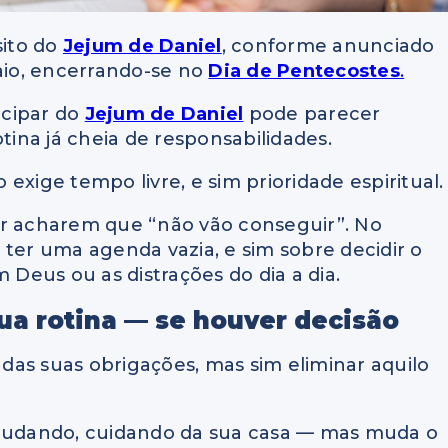
sito do
Jejum de Daniel
, conforme anunciado
maio, encerrando-se no
Dia de Pentecostes
.
icipar do
Jejum de Daniel
pode parecer
ina já cheia de responsabilidades.
exige tempo livre, e sim prioridade espiritual.
or acharem que “não vão conseguir”. No
 ter uma agenda vazia, e sim sobre decidir o
eus ou as distrações do dia a dia.
ua rotina — se houver decisão
r das suas obrigações, mas sim eliminar aquilo
studando, cuidando da sua casa — mas muda o