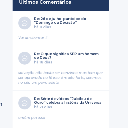
Últimos Comentários
Re: 26 de julho: participe do
“Domingo da Decisão”
há 11 dias
Vai arrebentar !!
Re: O que significa SER um homem
de Deus?
há 18 dias
salvação não basta ser bonzinho mas tem que
ser aprovado na fé isso é muito forte, seremos
no céu um povo seleto
Re: Série de vídeos “Jubileu de
Ouro” celebra a história da Universal
m
há 21 dias
amém por isso