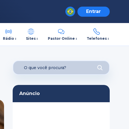
Entrar
Rádio
Sites
Pastor Online
Telefones
Anúncio