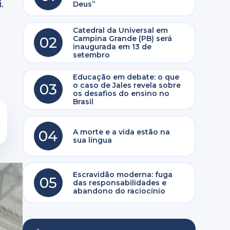
.
Deus”
Catedral da Universal em
02
Campina Grande (PB) será
inaugurada em 13 de
setembro
Educação em debate: o que
03
o caso de Jales revela sobre
os desafios do ensino no
Brasil
04
A morte e a vida estão na
sua língua
Escravidão moderna: fuga
05
das responsabilidades e
abandono do raciocínio