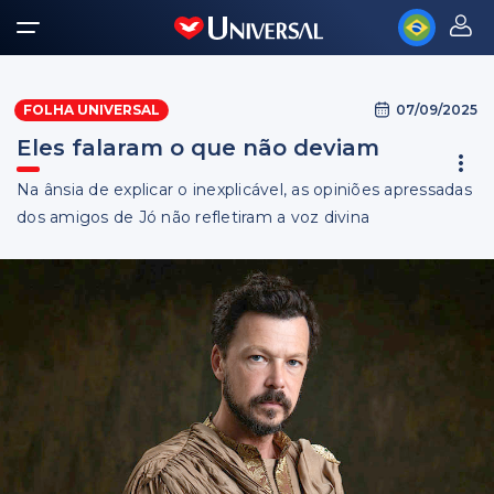
07/09/2025
FOLHA UNIVERSAL
Eles falaram o que não deviam
Na ânsia de explicar o inexplicável, as opiniões apressadas
dos amigos de Jó não refletiram a voz divina