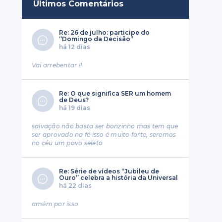
Últimos Comentários
Re: 26 de julho: participe do
“Domingo da Decisão”
há 12 dias
Vai arrebentar !!
Re: O que significa SER um homem
de Deus?
há 19 dias
salvação não basta ser bonzinho mas tem que
ser aprovado na fé isso é muito forte, seremos
no céu um povo seleto
Re: Série de vídeos “Jubileu de
Ouro” celebra a história da Universal
há 22 dias
amém por isso