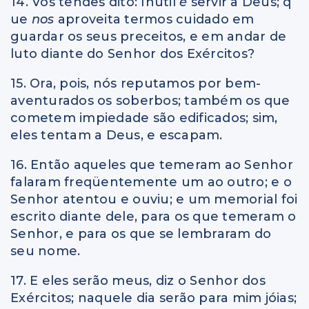
14. Vós tendes dito: Inútil
é
servir a Deus; q
ue
nos
aproveita termos cuidado em
guardar os seus preceitos, e em andar de
luto diante do Senhor dos Exércitos?
15. Ora, pois, nós reputamos por bem-
aventurados os soberbos; também os que
cometem impiedade são edificados; sim,
eles tentam a Deus, e escapam.
16. Então aqueles que temeram ao Senhor
falaram freqüentemente um ao outro; e o
Senhor atentou e ouviu; e um memorial foi
escrito diante dele, para os que temeram o
Senhor, e para os que se lembraram do
seu nome.
17. E eles serão meus, diz o Senhor dos
Exércitos; naquele dia serão para mim jóias;