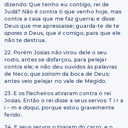
dizendo: Que tenho eu contigo, rei de
Judá? Não é contra ti que venho hoje, mas
contra a casa que me faz guerra; e disse
Deus que me apressasse; guarda-te de
te
opores a
Deus, que
é
comigo, para que ele
não te destrua.
22. Porém Josias não virou dele o seu
rosto, antes se disfarçou, para pelejar
contra ele; e não deu ouvidos às palavras
de Neco,
que saíram
da boca de Deus;
antes veio pelejar no vale de Megido.
23. E os flecheiros atiraram contra o rei
Josias. Então o rei disse a seus servos: T i r a
i – m e
daqui
, porque estou gravemente
ferido.
24. E seus servos o tiraram do carro, e o