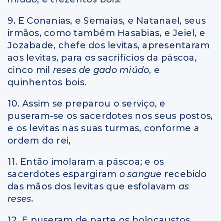
9. E Conanias, e Semaías, e Natanael, seus
irmãos, como também Hasabias, e Jeiel, e
Jozabade, chefe dos levitas, apresentaram
aos levitas, para os sacrifícios da páscoa,
cinco mil
reses de gado miúdo
, e
quinhentos bois.
10. Assim se preparou o serviço, e
puseram-se os sacerdotes nos seus postos,
e os levitas nas suas turmas, conforme a
ordem do rei,
11. Então imolaram a páscoa; e os
sacerdotes espargiram
o sangue
recebido
das mãos dos levitas que esfolavam
as
reses
.
12. E puseram de parte os holocaustos