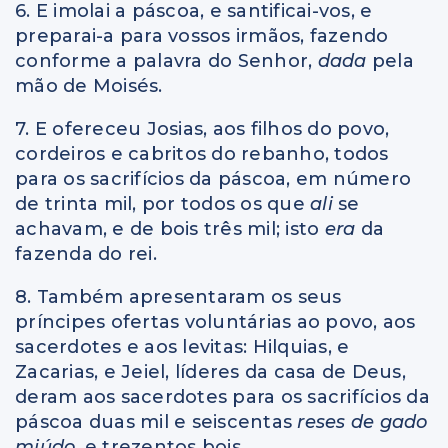
6. E imolai a páscoa, e santificai-vos, e
preparai-a para vossos irmãos, fazendo
conforme a palavra do Senhor,
dada
pela
mão de Moisés.
7. E ofereceu Josias, aos filhos do povo,
cordeiros e cabritos do rebanho, todos
para os sacrifícios da páscoa, em número
de trinta mil, por todos os que
ali
se
achavam, e de bois três mil; isto
era
da
fazenda do rei.
8. Também apresentaram os seus
príncipes ofertas voluntárias ao povo, aos
sacerdotes e aos levitas: Hilquias, e
Zacarias, e Jeiel, líderes da casa de Deus,
deram aos sacerdotes para os sacrifícios da
páscoa duas mil e seiscentas
reses de gado
miúdo
, e trezentos bois.