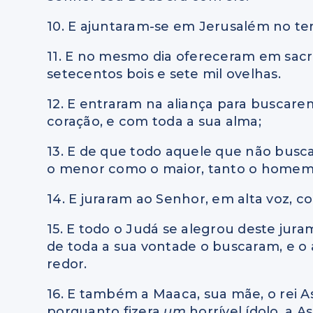
10. E ajuntaram-se em Jerusalém no te
11. E no mesmo dia ofereceram em sacri
setecentos bois e sete mil ovelhas.
12. E entraram na aliança para buscare
coração, e com toda a sua alma;
13. E de que todo aquele que não busca
o menor como o maior, tanto o homem
14. E juraram ao Senhor, em alta voz, c
15. E todo o Judá se alegrou deste jur
de toda a sua vontade o buscaram, e o
redor.
16. E também a Maaca, sua mãe, o rei 
porquanto fizera
um
horrível ídolo, a A