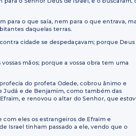
 para o Senhor Deus de Israel, e o buscaram, 
em para o que saía, nem para o que entrava, m
itantes daquelas terras.
e contra cidade se despedaçavam; porque Deus
as vossas mãos; porque a vossa obra tem uma
 a profecia do profeta Odede, cobrou ânimo e
 de Judá e de Benjamim, como também das
fraim, e renovou o altar do Senhor, que
esta
e com eles os estrangeiros de Efraim e
e Israel tinham passado a ele, vendo que o