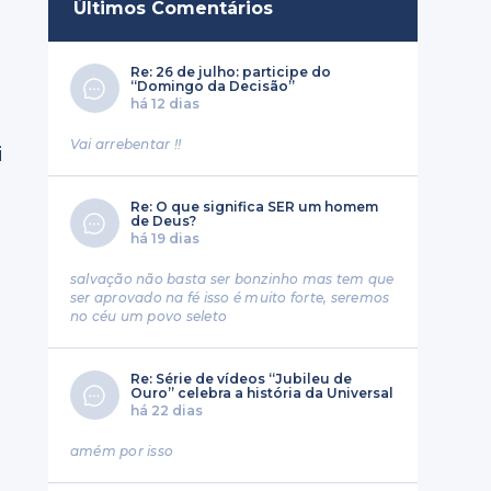
Últimos Comentários
Re: 26 de julho: participe do
“Domingo da Decisão”
há 12 dias
Vai arrebentar !!
i
Re: O que significa SER um homem
de Deus?
há 19 dias
salvação não basta ser bonzinho mas tem que
ser aprovado na fé isso é muito forte, seremos
no céu um povo seleto
Re: Série de vídeos “Jubileu de
Ouro” celebra a história da Universal
há 22 dias
amém por isso