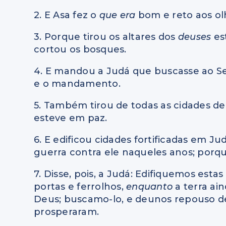
2. E Asa fez o
que era
bom e reto aos ol
3. Porque tirou os altares dos
deuses
es
cortou os bosques.
4. E mandou a Judá que buscasse ao Sen
e o mandamento.
5. Também tirou de todas as cidades de 
esteve em paz.
6. E edificou cidades fortificadas em Ju
guerra contra ele naqueles anos; porq
7. Disse, pois, a Judá: Edifiquemos esta
portas e ferrolhos,
enquanto
a terra ai
Deus; buscamo-lo, e deunos repouso de t
prosperaram.