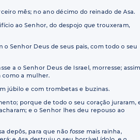
rceiro mês; no ano décimo do reinado de Asa.
fício ao Senhor, do despojo
que
trouxeram,
m o Senhor Deus de seus pais, com todo o seu
sse a o Senhor Deus de Israel, morresse; assi
 como a mulher.
om júbilo e com trombetas e buzinas.
amento; porque de todo o seu coração juraram, 
 acharam; e o Senhor lhes deu repouso ao
Asa depôs, para que não
fosse
mais rainha,
será; e Asa destruiu o seu horrível ídolo, e
o