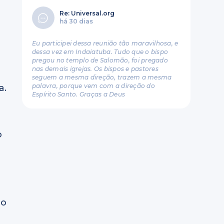
Re: Universal.org
há 30 dias
Eu participei dessa reunião tão maravilhosa, e
dessa vez em Indaiatuba. Tudo que o bispo
pregou no templo de Salomão, foi pregado
nas demais igrejas. Os bispos e pastores
seguem a mesma direção, trazem a mesma
palavra, porque vem com a direção do
a.
Espírito Santo. Graças a Deus
i
o
do