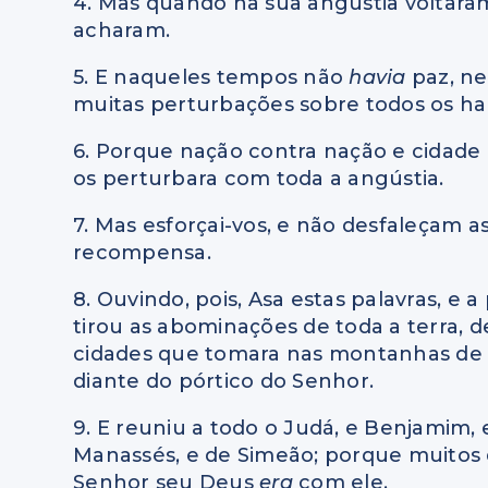
4. Mas quando na sua angústia voltaram
acharam.
5. E naqueles tempos não
havia
paz, n
muitas perturbações sobre todos os hab
6. Porque nação contra nação e cidad
os perturbara com toda a angústia.
7. Mas esforçai-vos, e não desfaleçam 
recompensa.
8. Ouvindo, pois, Asa estas palavras, e
tirou as abominações de toda a terra,
cidades que tomara nas montanhas de E
diante do pórtico do Senhor.
9. E reuniu a todo o Judá, e Benjamim, 
Manassés, e de Simeão; porque muitos d
Senhor seu Deus
era
com ele.