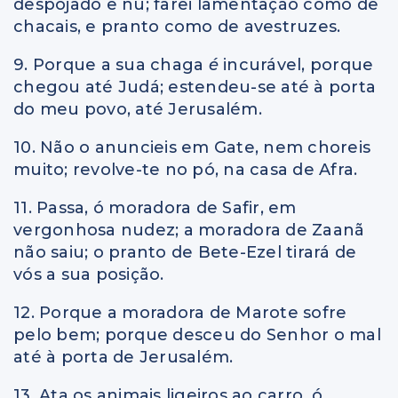
despojado e nu; farei lamentação como de
chacais, e pranto como de avestruzes.
9. Porque a sua chaga
é
incurável, porque
chegou até Judá; estendeu-se até à porta
do meu povo, até Jerusalém.
10. Não o anuncieis em Gate, nem choreis
muito; revolve-te no pó, na casa de Afra.
11. Passa, ó moradora de Safir, em
vergonhosa nudez; a moradora de Zaanã
não saiu; o pranto de Bete-Ezel tirará de
vós a sua posição.
12. Porque a moradora de Marote sofre
pelo bem; porque desceu do Senhor o mal
até à porta de Jerusalém.
13. Ata os animais ligeiros ao carro, ó