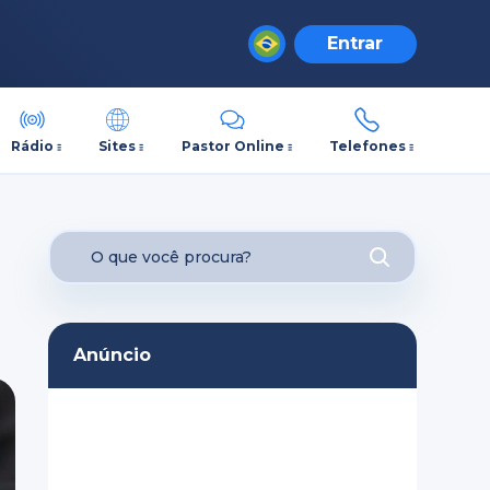
Entrar
Rádio
Sites
Pastor Online
Telefones
Anúncio