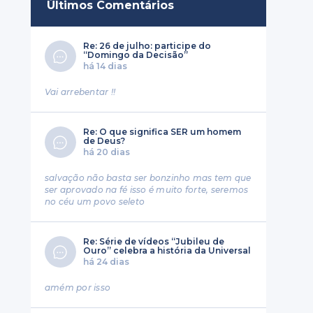
Últimos Comentários
Re: 26 de julho: participe do
“Domingo da Decisão”
há 14 dias
Vai arrebentar !!
Re: O que significa SER um homem
de Deus?
há 20 dias
salvação não basta ser bonzinho mas tem que
ser aprovado na fé isso é muito forte, seremos
no céu um povo seleto
Re: Série de vídeos “Jubileu de
Ouro” celebra a história da Universal
há 24 dias
amém por isso