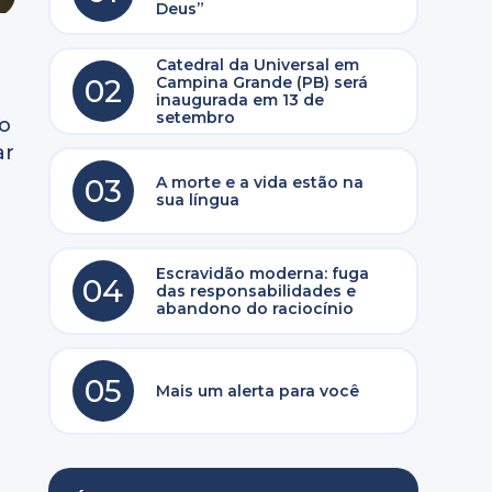
Deus”
Catedral da Universal em
02
Campina Grande (PB) será
inaugurada em 13 de
setembro
to
ar
03
A morte e a vida estão na
sua língua
Escravidão moderna: fuga
04
das responsabilidades e
abandono do raciocínio
05
Mais um alerta para você
e