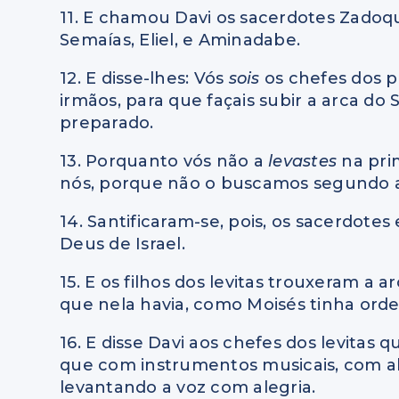
11. E chamou Davi os sacerdotes Zadoque e
Semaías, Eliel, e Aminadabe.
12. E disse-lhes: Vós
sois
os chefes dos pa
irmãos, para que façais subir a arca do
preparado.
13. Porquanto vós não a
levastes
na pri
nós, porque não o buscamos segundo 
14. Santificaram-se, pois, os sacerdotes
Deus de Israel.
15. E os filhos dos levitas trouxeram a 
que nela havia, como Moisés tinha ord
16. E disse Davi aos chefes dos levitas 
que com instrumentos musicais, com ala
levantando a voz com alegria.