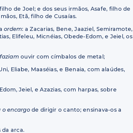
filho de Joel; e dos seus irmãos, Asafe, filho de
rmãos, Etã, filho de Cusaías.
da
ordem
: a Zacarias, Bene, Jaaziel, Semiramote,
itias, Elifeleu, Micnéias, Obede-Edom, e Jeiel, os
 faziam
ouvir com címbalos de metal;
 Uni, Eliabe, Maaséias, e Benaia, com alaúdes,
e-Edom, Jeiel, e Azazias, com harpas, sobre
a o encargo
de dirigir o canto; ensinava-os a
 da arca.