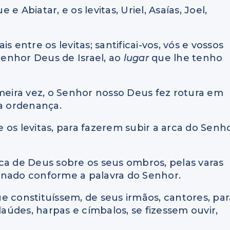
 Abiatar, e os levitas, Uriel, Asaías, Joel,
is entre os levitas; santificai-vos, vós e vossos
 Senhor Deus de Israel, ao
lugar
que lhe tenho
meira vez, o Senhor nosso Deus fez rotura em
a ordenança.
 e os levitas, para fazerem subir a arca do Senh
arca de Deus sobre os seus ombros, pelas varas
enado conforme a palavra do Senhor.
que constituíssem, de seus irmãos, cantores, pa
údes, harpas e címbalos, se fizessem ouvir,