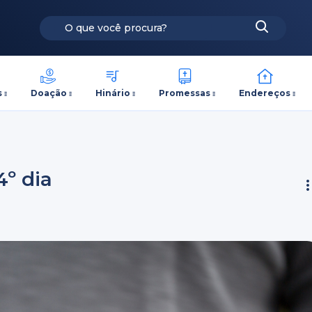
s
Doação
Hinário
Promessas
Endereços
4º dia