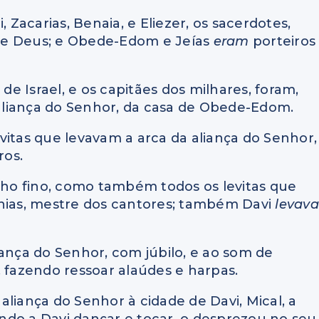
 Zacarias, Benaia, e Eliezer, os sacerdotes,
de Deus; e Obede-Edom e Jeías
eram
porteiros
 de Israel, e os capitães dos milhares, foram,
a aliança do Senhor, da casa de Obede-Edom.
vitas que levavam a arca da aliança do Senhor,
ros.
nho fino, como também todos os levitas que
anias, mestre dos cantores; também Davi
levava
aliança do Senhor, com júbilo, e ao som de
, fazendo ressoar alaúdes e harpas.
liança do Senhor à cidade de Davi, Mical, a
vendo a Davi dançar e tocar, o desprezou no seu