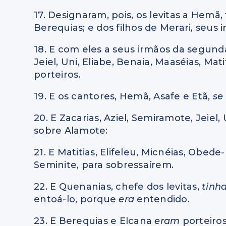
17. Designaram, pois, os levitas a Hemã, 
Berequias; e dos filhos de Merari, seus i
18. E com eles a seus irmãos da segun
Jeiel, Uni, Eliabe, Benaia, Maaséias, Mat
porteiros.
19. E os cantores, Hemã, Asafe e Etã,
se
20. E Zacarias, Aziel, Semiramote, Jeiel,
sobre Alamote:
21. E Matitias, Elifeleu, Micnéias, Obed
Seminite, para sobressaírem.
22. E Quenanias, chefe dos levitas,
tinh
entoá-lo, porque
era
entendido.
23. E Berequias e Elcana
eram
porteiros