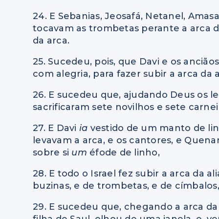
24. E Sebanias, Jeosafá, Netanel, Amasai,
tocavam as trombetas perante a arca 
da arca.
25. Sucedeu, pois, que Davi e os anciãos
com alegria, para fazer subir a arca d
26. E sucedeu que, ajudando Deus os le
sacrificaram sete novilhos e sete carnei
27. E Davi
ia
vestido de um manto de li
levavam a arca, e os cantores, e Quen
sobre si
um
éfode de linho,
28. E todo o Israel fez subir a arca da 
buzinas, e de trombetas, e de címbalos
29. E sucedeu que, chegando a arca da a
filha de Saul, olhou de uma janela, e, 