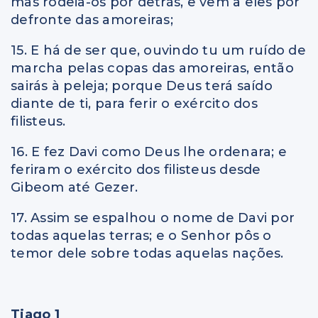
mas rodeia-os por detrás, e vem a eles por
defronte das amoreiras;
15. E há de ser que, ouvindo tu um ruído de
marcha pelas copas das amoreiras, então
sairás à peleja; porque Deus terá saído
diante de ti, para ferir o exército dos
filisteus.
16. E fez Davi como Deus lhe ordenara; e
feriram o exército dos filisteus desde
Gibeom até Gezer.
17. Assim se espalhou o nome de Davi por
todas aquelas terras; e o Senhor pôs o
temor dele sobre todas aquelas nações.
Tiago 1