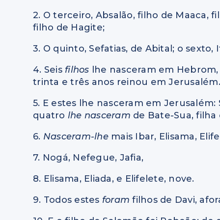
2. O terceiro, Absalão, filho de Maaca, f
filho de Hagite;
3. O quinto, Sefatias, de Abital; o sexto,
4. Seis
filhos
lhe nasceram em Hebrom, p
trinta e três anos reinou em Jerusalém
5. E estes lhe nasceram em Jerusalém: 
quatro
lhe nasceram
de Bate-Sua, filha
6.
Nasceram-lhe
mais Ibar, Elisama, Elife
7. Nogá, Nefegue, Jafia,
8. Elisama, Eliada, e Elifelete, nove.
9. Todos estes
foram
filhos de Davi, afo