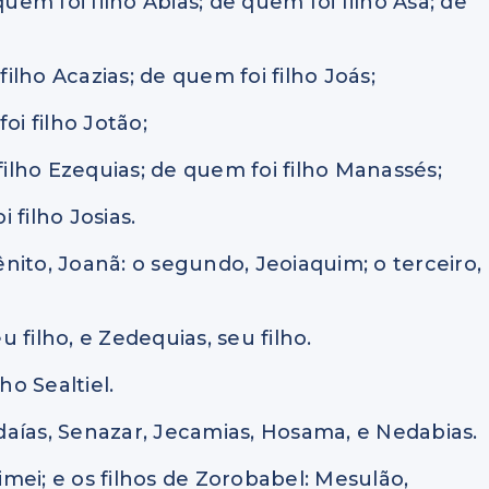
quem foi filho Abias; de quem foi filho Asa; de
filho Acazias; de quem foi filho Joás;
oi filho Jotão;
filho Ezequias; de quem foi filho Manassés;
 filho Josias.
ênito, Joanã: o segundo, Jeoiaquim; o terceiro,
u filho, e Zedequias, seu filho.
lho Sealtiel.
edaías, Senazar, Jecamias, Hosama, e Nedabias.
Simei; e os filhos de Zorobabel: Mesulão,