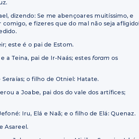
uz.
ael, dizendo: Se me abençoares muitíssimo, e
comigo, e fizeres que do mal não seja afligido
edido.
r; este é o pai de Estom.
e a Teina, pai de Ir-Naás; estes
foram
os
 Seraías; o filho de Otniel: Hatate.
erou a Joabe, pai dos do vale dos artífices;
Jefoné: Iru, Elá e Naã; e o filho de Elá: Quenaz.
a e Asareel.