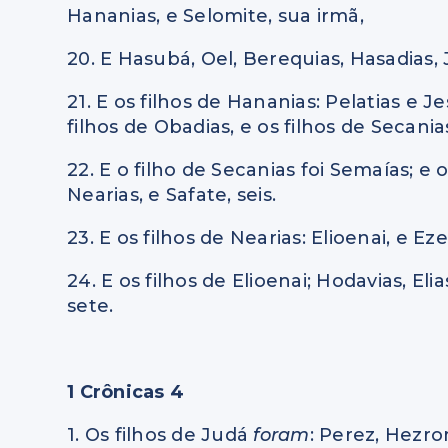
Hananias, e Selomite, sua irmã,
20. E Hasubá, Oel, Berequias, Hasadias,
21. E os filhos de Hananias: Pelatias e Je
filhos de Obadias, e os filhos de Secania
22. E o filho de Secanias foi Semaías; e o
Nearias, e Safate, seis.
23. E os filhos de Nearias: Elioenai, e Eze
24. E os filhos de Elioenai; Hodavias, Eli
sete.
1 Crônicas 4
1. Os filhos de Judá
foram
: Perez, Hezro