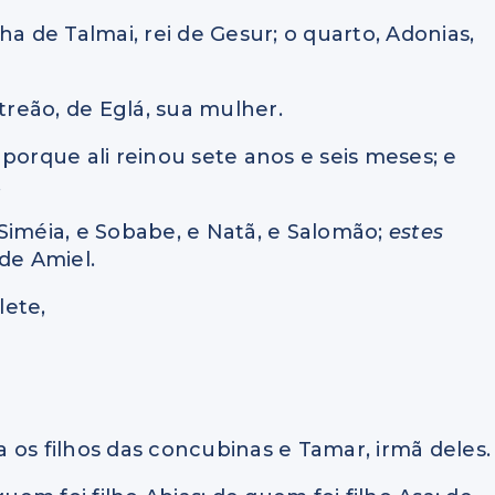
ilha de Talmai, rei de Gesur; o quarto, Adonias,
 Itreão, de Eglá, sua mulher.
orque ali reinou sete anos e seis meses; e
.
Siméia, e Sobabe, e Natã, e Salomão;
estes
 de Amiel.
lete,
ra os filhos das concubinas e Tamar, irmã deles.