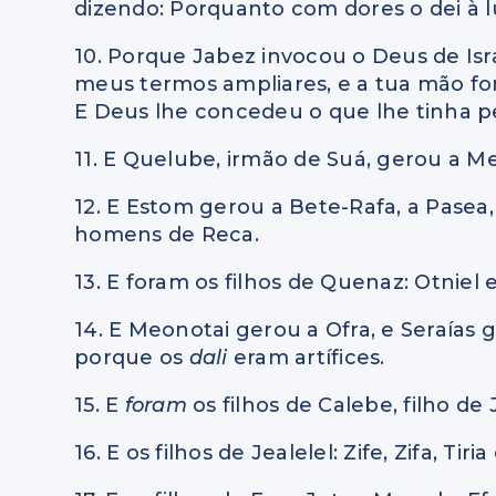
dizendo: Porquanto com dores o dei à l
10. Porque Jabez invocou o Deus de Isr
meus termos ampliares, e a tua mão for 
E Deus lhe concedeu o que lhe tinha p
11. E Quelube, irmão de Suá, gerou a Mei
12. E Estom gerou a Bete-Rafa, a Pasea, 
homens de Reca.
13. E foram os filhos de Quenaz: Otniel e
14. E Meonotai gerou a Ofra, e Seraías g
porque os
dali
eram artífices.
15. E
foram
os filhos de Calebe, filho de 
16. E os filhos de Jealelel: Zife, Zifa, Tiri