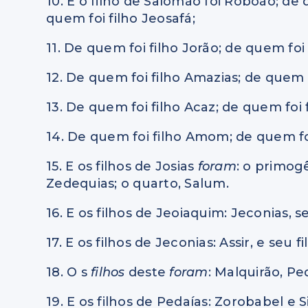
10. E o filho de Salomão foi Roboão; de 
quem foi filho Jeosafá;
11. De quem foi filho Jorão; de quem foi 
12. De quem foi filho Amazias; de quem f
13. De quem foi filho Acaz; de quem foi 
14. De quem foi filho Amom; de quem foi
15. E os filhos de Josias
foram
: o primog
Zedequias; o quarto, Salum.
16. E os filhos de Jeoiaquim: Jeconias, se
17. E os filhos de Jeconias: Assir, e seu fi
18. O s
filhos
deste
foram
: Malquirão, P
19. E os filhos de Pedaías: Zorobabel e 