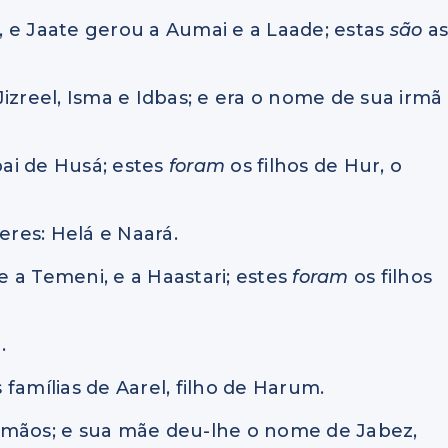
e, e Jaate gerou a Aumai e a Laade; estas
são
a
 Jizreel, Isma e Idbas; e era o nome de sua irmã
pai de Husá; estes
foram
os filhos de Hur, o
eres: Helá e Naará.
 e a Temeni, e a Haastari; estes
foram
os filhos
.
famílias de Aarel, filho de Harum.
 irmãos; e sua mãe deu-lhe o nome de Jabez,