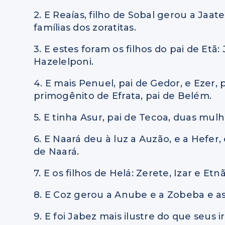
2. E Reaías, filho de Sobal gerou a Jaat
famílias dos zoratitas.
3. E estes foram os filhos do pai de Etã:
Hazelelponi.
4. E mais Penuel, pai de Gedor, e Ezer, 
primogênito de Efrata, pai de Belém.
5. E tinha Asur, pai de Tecoa, duas mulh
6. E Naará deu à luz a Auzão, e a Hefer,
de Naará.
7. E os filhos de Helá: Zerete, Izar e Etnã
8. E Coz gerou a Anube e a Zobeba e as 
9. E foi Jabez mais ilustre do que seus