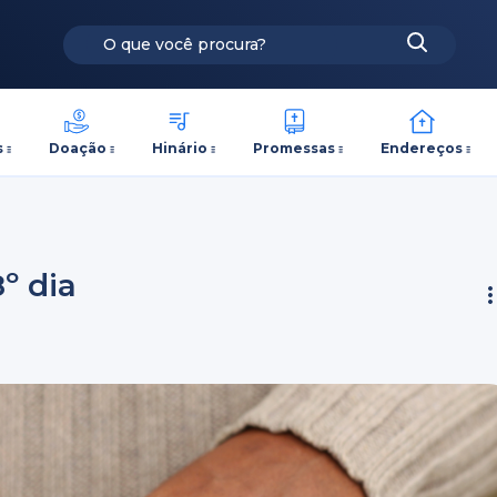
s
Doação
Hinário
Promessas
Endereços
8º dia