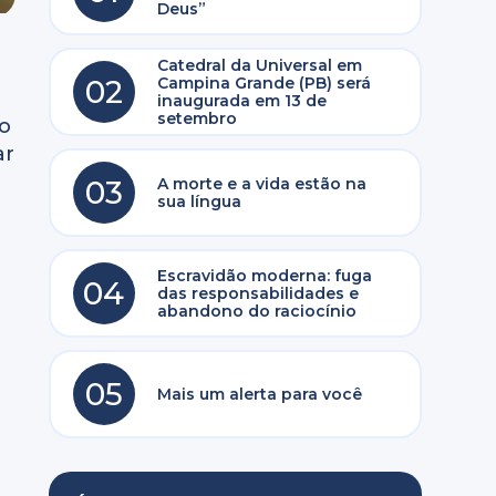
Deus”
Catedral da Universal em
02
Campina Grande (PB) será
inaugurada em 13 de
setembro
to
ar
03
A morte e a vida estão na
sua língua
Escravidão moderna: fuga
04
das responsabilidades e
abandono do raciocínio
05
Mais um alerta para você