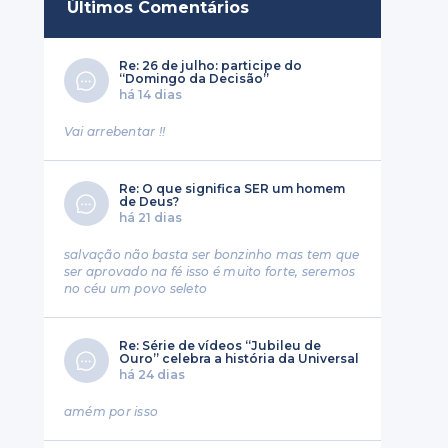
Últimos Comentários
Re: 26 de julho: participe do
“Domingo da Decisão”
há 14 dias
Vai arrebentar !!
Re: O que significa SER um homem
de Deus?
há 21 dias
salvação não basta ser bonzinho mas tem que
ser aprovado na fé isso é muito forte, seremos
no céu um povo seleto
Re: Série de vídeos “Jubileu de
Ouro” celebra a história da Universal
há 24 dias
amém por isso