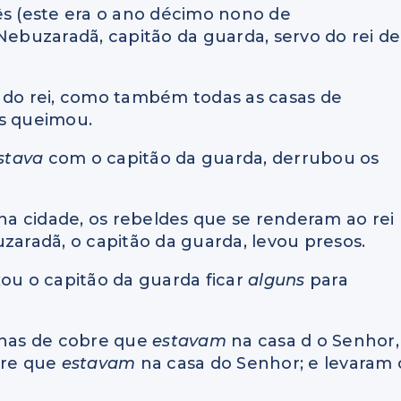
ês (este era o ano décimo nono de
Nebuzaradã, capitão da guarda, servo do rei de
a do rei, como também todas as casas de
es queimou.
stava
com o capitão da guarda, derrubou os
 na cidade, os rebeldes que se renderam ao rei
zaradã, o capitão da guarda, levou presos.
xou o capitão da guarda ficar
alguns
para
unas de cobre que
estavam
na casa d o Senhor,
bre que
estavam
na casa do Senhor; e levaram 