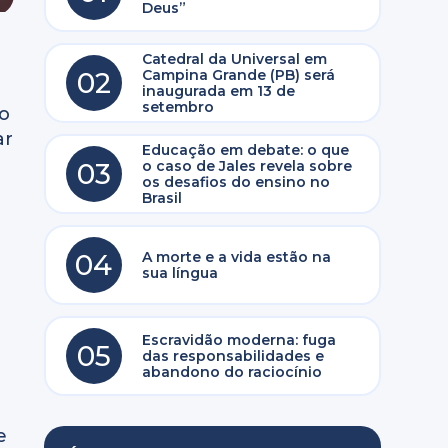
Deus”
Catedral da Universal em
02
Campina Grande (PB) será
inaugurada em 13 de
setembro
to
ar
Educação em debate: o que
03
o caso de Jales revela sobre
os desafios do ensino no
Brasil
04
A morte e a vida estão na
sua língua
Escravidão moderna: fuga
05
das responsabilidades e
abandono do raciocínio
e