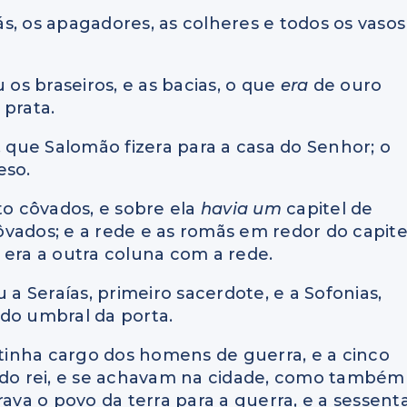
s, os apagadores, as colheres e todos os vasos
s braseiros, e as bacias, o que
era
de ouro
 prata.
, que Salomão fizera para a casa do Senhor; o
eso.
to côvados, e sobre ela
havia um
capitel de
côvados; e a rede e as romãs em redor do capite
 era a outra coluna com a rede.
 Seraías, primeiro sacerdote, e a Sofonias,
 do umbral da porta.
 tinha cargo dos homens de guerra, e a cinco
do rei, e se achavam na cidade, como também
rava o povo da terra para a guerra, e a sessent