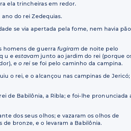
a ela trincheiras em redor.
o ano do rei Zedequias.
idade se via apertada pela fome, nem havia pão
s os homens de guerra
fugiram
de noite pelo
 q u e
estavam
junto ao jardim do rei (porque o
dor), e
o rei
se foi pelo caminho da campina.
iu o rei, e o alcançou nas campinas de Jericó;
rei de Babilônia, a Ribla; e foi-lhe pronunciada 
ante dos seus olhos; e vazaram os olhos de
 de bronze, e o levaram a Babilônia.