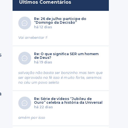
Últimos Comentários
Re: 26 de julho: participe do
“Domingo da Decisão”
há 12 dias
Vai arrebentar !!
Re: O que significa SER um homem
s
de Deus?
há 19 dias
salvação não basta ser bonzinho mas tem que
ser aprovado na fé isso é muito forte, seremos
no céu um povo seleto
a
Re: Série de vídeos “Jubileu de
Ouro” celebra a história da Universal
há 22 dias
amém por isso