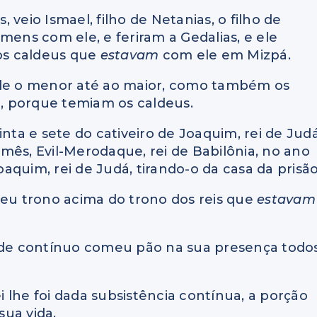
veio Ismael, filho de Netanias, o filho de
mens com ele, e feriram a Gedalias, e ele
os caldeus que
estavam
com ele em Mizpá.
sde o menor até ao maior, como também os
o, porque temiam os caldeus.
nta e sete do cativeiro de Joaquim, rei de Judá
mês, Evil-Merodaque, rei de Babilônia, no ano
quim, rei de Judá, tirando-o da casa da prisão
seu trono acima do trono dos reis que
estavam
e de contínuo comeu pão na sua presença todo
ei lhe foi dada subsistência contínua, a porção
sua vida.__