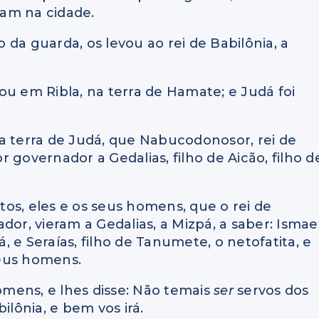
am na cidade.
da guarda, os levou ao rei de Babilônia, a
atou em Ribla, na terra de Hamate; e Judá foi
a terra de Judá, que Nabucodonosor, rei de
or governador a Gedalias, filho de Aicão, filho d
itos, eles e os seus homens, que o rei de
or, vieram a Gedalias, a Mizpá, a saber: Ismael
á, e Seraías, filho de Tanumete, o netofatita, e
seus homens.
homens, e lhes disse: Não temais
ser
servos dos
bilônia, e bem vos irá.