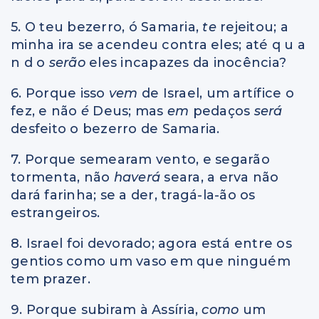
5. O teu bezerro, ó Samaria,
te
rejeitou; a
minha ira se acendeu contra eles; até q u a
n d o
serão
eles incapazes da inocência?
6. Porque isso
vem
de Israel, um artífice o
fez, e não
é
Deus; mas
em
pedaços
será
desfeito o bezerro de Samaria.
7. Porque semearam vento, e segarão
tormenta, não
haverá
seara, a erva não
dará farinha; se a der, tragá-la-ão os
estrangeiros.
8. Israel foi devorado; agora está entre os
gentios como um vaso em que ninguém
tem prazer.
9. Porque subiram à Assíria,
como
um