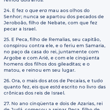
24. E fez o
que era
mau aos olhos do
Senhor; nunca se apartou dos pecados de
Jeroboão, filho de Nebate, com que fez
pecar a Israel.
25. E Peca, filho de Remalias, seu capitão,
conspirou contra ele, e o feriu em Samaria,
no paço da casa do rei, juntamente com
Argobe e com Arié, e com ele cinqüenta
homens dos filhos dos gileaditas; e o
matou, e reinou em seu lugar.
26. Ora, o mais dos atos de Pecaías, e tudo
quanto fez, eis que
está
escrito no livro das
crônicas dos reis de Israel.
27. No ano cinqüenta e dois de Azarias, rei
de Judá, começou a reinar Peca, filho de