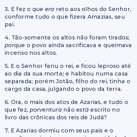
3. E fez o
que era
reto aos olhos do Senhor,
conforme tudo o que fizera Amazias, seu
pai.
4. Tão-somente os altos não foram tirados;
porque
o povo ainda sacrificava e queimava
incenso nos altos.
5. E o Senhor feriu o rei, e ficou leproso até
ao dia da sua morte; e habitou numa casa
separada; porém Jotão, filho do rei, tinha o
cargo da casa, julgando o povo da terra.
6. Ora, o mais dos atos de Azarias, e tudo o
que fez,
porventura
não
está
escrito no
livro das crônicas dos reis de Judá?
7. E Azarias dormiu com seus pais e o