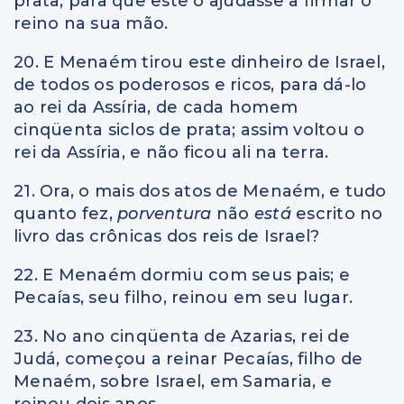
prata, para que este o ajudasse a firmar o
reino na sua mão.
20. E Menaém tirou este dinheiro de Israel,
de todos os poderosos e ricos, para dá-lo
ao rei da Assíria, de cada homem
cinqüenta siclos de prata; assim voltou o
rei da Assíria, e não ficou ali na terra.
21. Ora, o mais dos atos de Menaém, e tudo
quanto fez,
porventura
não
está
escrito no
livro das crônicas dos reis de Israel?
22. E Menaém dormiu com seus pais; e
Pecaías, seu filho, reinou em seu lugar.
23. No ano cinqüenta de Azarias, rei de
Judá, começou a reinar Pecaías, filho de
Menaém, sobre Israel, em Samaria, e
reinou dois anos.