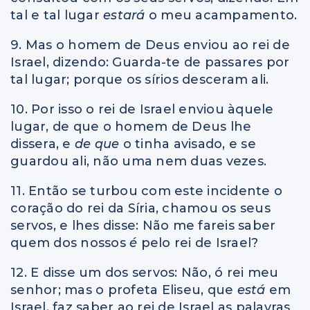
tal e tal lugar
estará
o meu acampamento.
9. Mas o homem de Deus enviou ao rei de
Israel, dizendo: Guarda-te de passares por
tal lugar; porque os sírios desceram ali.
10. Por isso o rei de Israel enviou àquele
lugar, de que o homem de Deus lhe
dissera, e
de que
o tinha avisado, e se
guardou ali, não uma nem duas vezes.
11. Então se turbou com este incidente o
coração do rei da Síria, chamou os seus
servos, e lhes disse: Não me fareis saber
quem dos nossos
é
pelo rei de Israel?
12. E disse um dos servos: Não, ó rei meu
senhor; mas o profeta Eliseu, que
está
em
Israel, faz saber ao rei de Israel as palavras