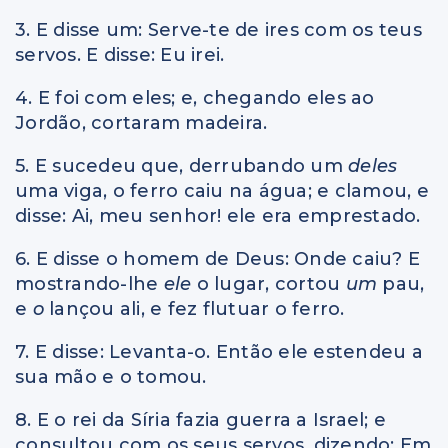
3. E disse um: Serve-te de ires com os teus
servos. E disse: Eu irei.
4. E foi com eles; e, chegando eles ao
Jordão, cortaram madeira.
5. E sucedeu que, derrubando um
deles
uma viga, o ferro caiu na água; e clamou, e
disse: Ai, meu senhor! ele era emprestado.
6. E disse o homem de Deus: Onde caiu? E
mostrando-lhe
ele
o lugar, cortou
um
pau,
e
o
lançou ali, e fez flutuar o ferro.
7. E disse: Levanta-o. Então ele estendeu a
sua mão e o tomou.
8. E o rei da Síria fazia guerra a Israel; e
consultou com os seus servos, dizendo: Em