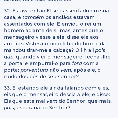
32. Estava então Eliseu assentado em sua
casa, e
também
os anciãos estavam
assentados com ele. E enviou o rei um
homem adiante de si; mas, antes que o
mensageiro viesse a ele, disse ele aos
anciãos: Vistes como o filho do homicida
mandou tirar-me a cabeça? O l h a i
pois
que
, quando vier o mensageiro, fechai-lhe
a porta, e empurrai-o para
fora
com a
porta;
porventura
não
vem
, após ele, o
ruído dos pés de seu senhor?
33. E, estando ele ainda falando com eles,
eis que o mensageiro descia a ele; e disse:
Eis que este mal
vem
do Senhor, que mais,
pois
, esperaria do Senhor?