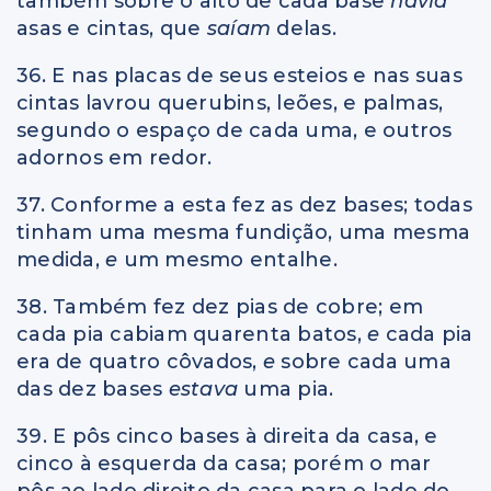
também sobre o alto de cada base
havia
asas e cintas, que
saíam
delas.
36. E nas placas de seus esteios e nas suas
cintas lavrou querubins, leões, e palmas,
segundo o espaço de cada uma, e outros
adornos em redor.
37. Conforme a esta fez as dez bases; todas
tinham uma mesma fundição, uma mesma
medida,
e
um mesmo entalhe.
38. Também fez dez pias de cobre; em
cada pia cabiam quarenta batos,
e
cada pia
era de quatro côvados,
e
sobre cada uma
das dez bases
estava
uma pia.
39. E pôs cinco bases à direita da casa, e
cinco à esquerda da casa; porém o mar
pôs ao lado direito da casa para o lado do