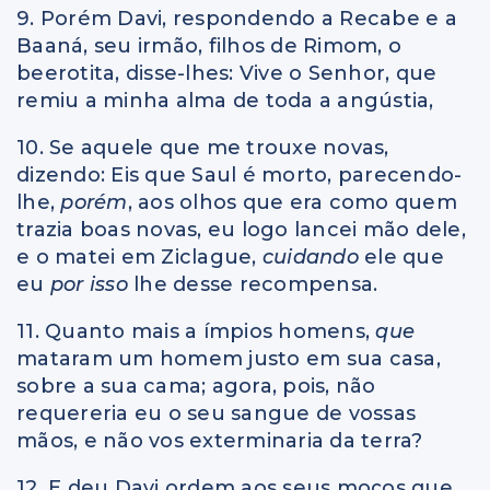
9. Porém Davi, respondendo a Recabe e a
Baaná, seu irmão, filhos de Rimom, o
beerotita, disse-lhes: Vive o Senhor, que
remiu a minha alma de toda a angústia,
10. Se aquele que me trouxe novas,
dizendo: Eis que Saul é morto, parecendo-
lhe,
porém
, aos olhos que era como quem
trazia boas novas, eu logo lancei mão dele,
e o matei em Ziclague,
cuidando
ele que
eu
por isso
lhe desse recompensa.
11. Quanto mais a ímpios homens,
que
mataram um homem justo em sua casa,
sobre a sua cama; agora, pois, não
requereria eu o seu sangue de vossas
mãos, e não vos exterminaria da terra?
12. E deu Davi ordem aos seus moços que