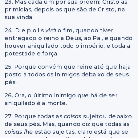
23. Mas cada um por sua ordem: Cristo as
primícias, depois os que são de Cristo, na
sua vinda.
24. D e p o i s
virá
o fim, quando tiver
entregado o reino a Deus, ao Pai,
e
quando
houver aniquilado todo o império, e toda a
potestade e força.
25. Porque convém que reine até que haja
posto a todos os inimigos debaixo de seus
pés.
26. Ora, o último inimigo
que
há de ser
aniquilado
é
a morte.
27. Porque todas as
coisas
sujeitou debaixo
de seus pés. Mas, quando diz que todas as
coisas lhe
estão sujeitas, claro está que se